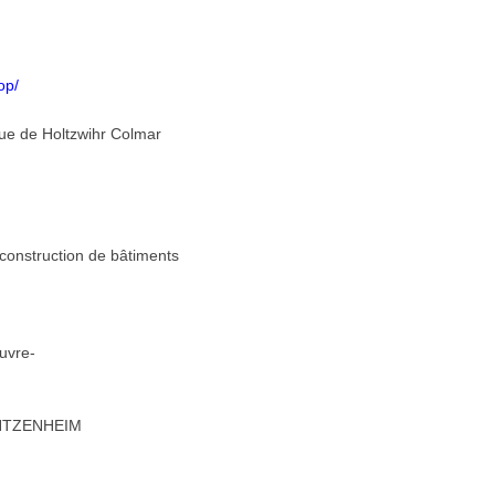
op/
 rue de Holtzwihr Colmar
 construction de bâtiments
uvre-
INTZENHEIM