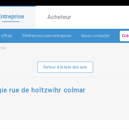
Entreprise
Acheteur
 offres
Référencez votre entreprise
Nous contacter
Cré
lmar
Retour à la liste des avis
gie rue de holtzwihr colmar