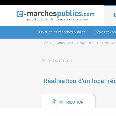
Surveillez les marchés publics
Déposez vos
-
-
-
-
Accueil
Attributions
Grand Est
Haut-Rhin
co
Avis précédent
Réalisation d'un local ré
ATTRIBUTION