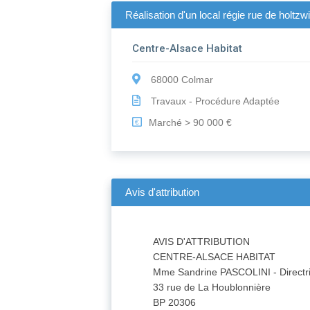
Réalisation d'un local régie rue de holtzw
Centre-Alsace Habitat
68000 Colmar
Travaux - Procédure Adaptée
Marché > 90 000 €
€
Avis d'attribution
AVIS D'ATTRIBUTION
CENTRE-ALSACE HABITAT
Mme Sandrine PASCOLINI - Directr
33 rue de La Houblonnière
BP 20306