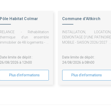
Pôle Habitat Colmar
Commune d'Altkirch
Centre Alsace
RELANCE - Réhabilitation
INSTALLATION, LOCATION
thermique d'un ensemble
DEMONTAGE D'UNE PATINOIR
immobilier de 48 logements - 1,
MOBILE - SAISON 2026/2027
3, 5, 7, 9 Avenue Georges
Clémenceau 68000 COLMAR -
Date limite de dépôt :
Date limite de dépôt :
Lot n° 11 : Echafaudage / ITE -
26/08/2026 à 12h00
24/08/2026 à 08h00
2026-33
Plus d'informations
Plus d'informations