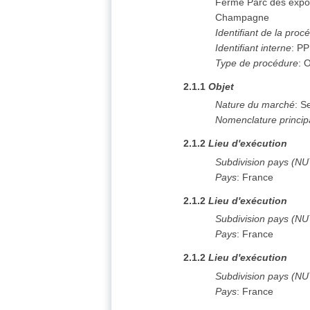
Ferme Parc des expos
Champagne
Identifiant de la proc
Identifiant interne
:
PP
Type de procédure
:
O
2.1.1
Objet
Nature du marché
:
Se
Nomenclature princip
2.1.2
Lieu d'exécution
Subdivision pays (N
Pays
:
France
2.1.2
Lieu d'exécution
Subdivision pays (N
Pays
:
France
2.1.2
Lieu d'exécution
Subdivision pays (N
Pays
:
France