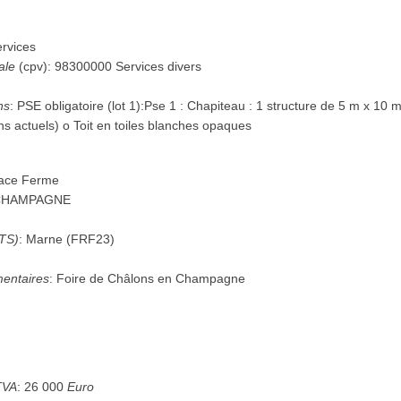
rvices
ale
(
cpv
):
98300000
Services divers
ns
:
PSE obligatoire (lot 1):Pse 1 : Chapiteau : 1 structure de 5 m x 10 
ans actuels) o Toit en toiles blanches opaques
ace Ferme
CHAMPAGNE
UTS)
:
Marne
(
FRF23
)
mentaires
:
Foire de Châlons en Champagne
TVA
:
26 000
Euro