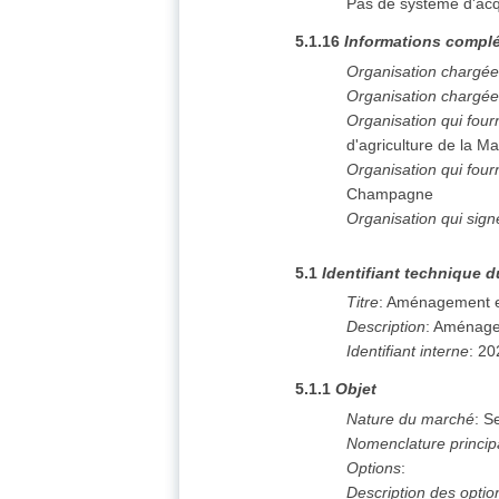
Pas de système d'acq
5.1.16
Informations complé
Organisation chargée
Organisation chargée
Organisation qui fou
d'agriculture de la M
Organisation qui four
Champagne
Organisation qui sig
5.1
Identifiant technique d
Titre
:
Aménagement e
Description
:
Aménage
Identifiant interne
:
20
5.1.1
Objet
Nature du marché
:
Se
Nomenclature princip
Options
:
Description des optio