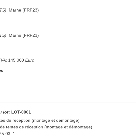
UTS)
:
Marne
(
FRF23
)
UTS)
:
Marne
(
FRF23
)
TVA
:
145 000
Euro
es
u lot
:
LOT-0001
ntes de réception (montage et démontage)
 de tentes de réception (montage et démontage)
25-03_1