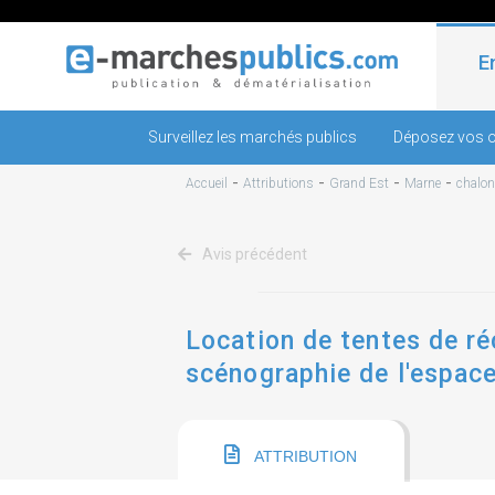
E
Surveillez les marchés publics
Déposez vos o
-
-
-
-
Accueil
Attributions
Grand Est
Marne
chalo
Avis précédent
Location de tentes de r
scénographie de l'espace
marne - foire de châlons
ATTRIBUTION