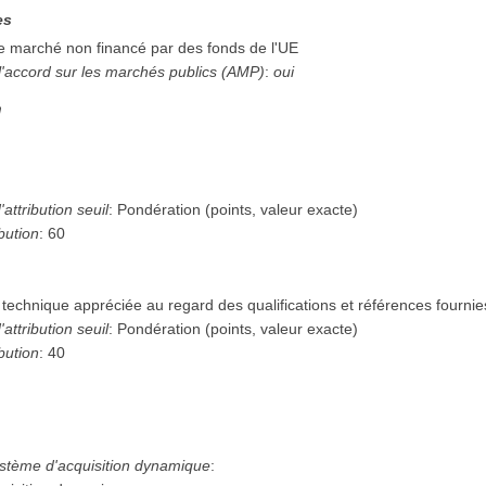
es
de marché non financé par des fonds de l'UE
l'accord sur les marchés publics (AMP)
:
oui
n
attribution seuil
:
Pondération (points, valeur exacte)
bution
:
60
technique appréciée au regard des qualifications et références fournie
attribution seuil
:
Pondération (points, valeur exacte)
bution
:
40
ystème d'acquisition dynamique
: