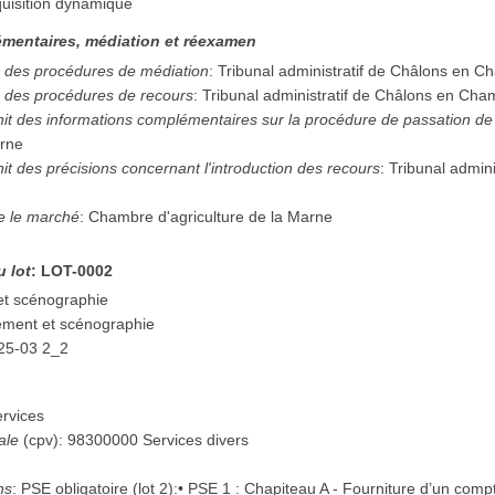
uisition dynamique
mentaires, médiation et réexamen
 des procédures de médiation
:
Tribunal administratif de Châlons en 
 des procédures de recours
:
Tribunal administratif de Châlons en Ch
rnit des informations complémentaires sur la procédure de passation d
arne
nit des précisions concernant l'introduction des recours
:
Tribunal admini
ne le marché
:
Chambre d'agriculture de la Marne
u lot
:
LOT-0002
t scénographie
ment et scénographie
25-03 2_2
rvices
ale
(
cpv
):
98300000
Services divers
ns
:
PSE obligatoire (lot 2):• PSE 1 : Chapiteau A - Fourniture d’un compt