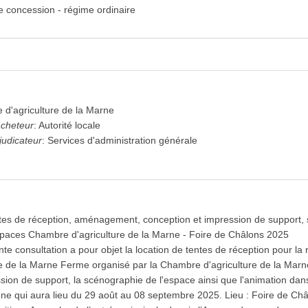
e concession - régime ordinaire
expand_more
expand_more
d'agriculture de la Marne
acheteur
:
Autorité locale
judicateur
:
Services d'administration générale
expand_more
expand_more
tes de réception, aménagement, conception et impression de support, 
spaces Chambre d'agriculture de la Marne - Foire de Châlons 2025
expand_more
te consultation a pour objet la location de tentes de réception pour la
e de la Marne Ferme organisé par la Chambre d'agriculture de la Mar
ssion de support, la scénographie de l'espace ainsi que l'animation dan
e qui aura lieu du 29 août au 08 septembre 2025. Lieu : Foire de 
 à l'avis