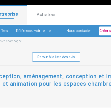
ntreprise
Acheteur
ffres
Référencez votre entreprise
Nous contacter
Créer 
ns-en-champagne
Retour à la liste des avis
éception, aménagement, conception et i
 et animation pour les espaces chambre 
 2025