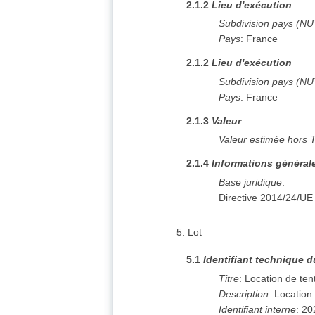
2.1.2
Lieu d'exécution
Subdivision pays (N
Pays
:
France
2.1.2
Lieu d'exécution
Subdivision pays (N
Pays
:
France
2.1.3
Valeur
Valeur estimée hors 
2.1.4
Informations général
Base juridique
:
Directive 2014/24/UE
5.
Lot
5.1
Identifiant technique d
Titre
:
Location de te
Description
:
Location
Identifiant interne
:
20