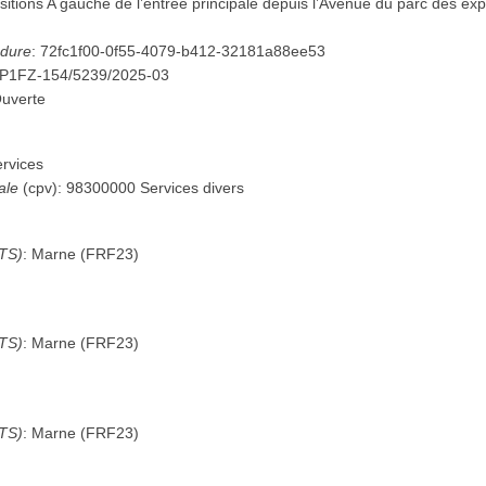
itions A gauche de l’entrée principale depuis l’Avenue du parc des ex
édure
:
72fc1f00-0f55-4079-b412-32181a88ee53
P1FZ-154/5239/2025-03
uverte
rvices
ale
(
cpv
):
98300000
Services divers
UTS)
:
Marne
(
FRF23
)
UTS)
:
Marne
(
FRF23
)
UTS)
:
Marne
(
FRF23
)