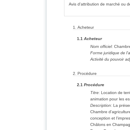
Avis d'attribution de marché ou d
1. Acheteur
1.
Acheteur
1.1
Acheteur
2. Procédure
Nom officiel
:
Chambre 
Forme juridique de l'
Activité du pouvoir ad
5. Lot
(4)
2.
Procédure
2.1
Procédure
6. Résultats
(4)
Titre
:
Location de ten
animation pour les e
8. Organisations
(6)
Description
:
La présen
Chambre d'agricultur
conception et l'impre
Châlons en Champagn
Informations relatives