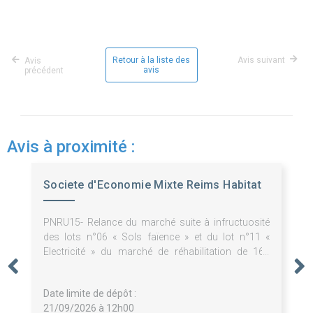
Retour à la liste des
Avis suivant
Avis
avis
précédent
Avis à proximité :
Societe d'Economie Mixte Reims Habitat
PNRU15- Relance du marché suite à infructuosité
des lots n°06 « Sols faïence » et du lot n°11 «
Electricité » du marché de réhabilitation de 167
logements et 21 cellules d'activités au 1-29 rue
Pierre Taittinger 51100 Reims
Date limite de dépôt :
21/09/2026 à 12h00