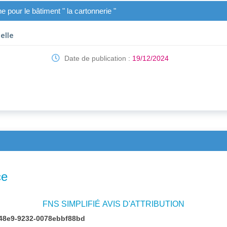
e pour le bâtiment " la cartonnerie "
elle
Date de publication :
19/12/2024
ce
FNS SIMPLIFIÉ AVIS D'ATTRIBUTION
48e9-9232-0078ebbf88bd