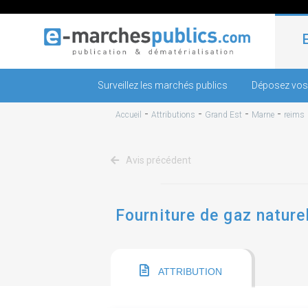
Surveillez les marchés publics
Déposez vos
-
-
-
-
Accueil
Attributions
Grand Est
Marne
reims
Avis précédent
Fourniture de gaz naturel
ATTRIBUTION