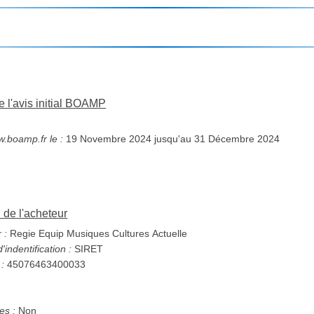
e l'avis initial BOAMP
w.boamp.fr le :
19 Novembre 2024 jusqu'au 31 Décembre 2024
n de l'acheteur
 :
Regie Equip Musiques Cultures Actuelle
indentification :
SIRET
 :
45076463400033
s :
Non