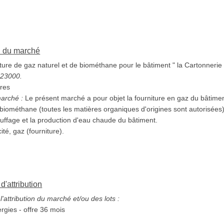
on du marché
ure de gaz naturel et de biométhane pour le bâtiment " la Cartonnerie
9123000.
res
marché :
Le présent marché a pour objet la fourniture en gaz du bâtimen
ne (toutes les matières organiques d'origines sont autorisées). Le gaz fourni sera utili
uffage et la production d'eau chaude du bâtiment.
cité, gaz (fourniture).
d'attribution
'attribution du marché et/ou des lots :
rgies - offre 36 mois