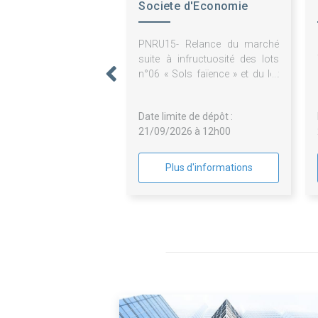
Societe d'Economie
Mixte Reims Habitat
PNRU15- Relance du marché
suite à infructuosité des lots
n°06 « Sols faïence » et du lot
n°11 « Electricité » du marché
de réhabilitation de 167
Date limite de dépôt :
logements et 21 cellules
21/09/2026 à 12h00
d'activités au 1-29 rue Pierre
Taittinger 51100 Reims
Plus d'informations