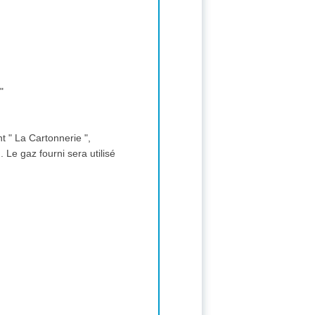
 "
t " La Cartonnerie ",
sé