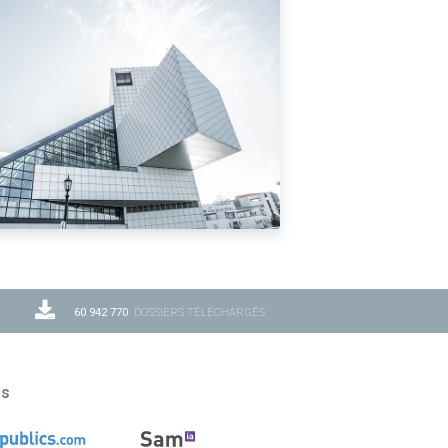
60 942 770
DOSSIERS TÉLÉCHARGÉS
ns