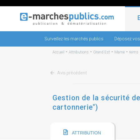
Surveillez les marchés publics
Déposez vos
-
-
-
-
Accueil
Attributions
Grand Est
Marne
reims
Avis précédent
Gestion de la sécurité d
cartonnerie")
ATTRIBUTION