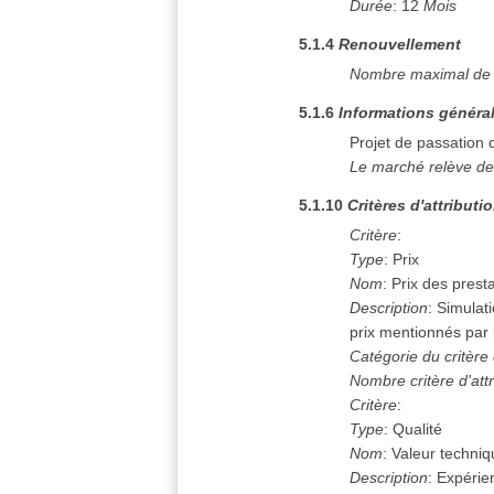
Durée
:
12
Mois
5.1.4
Renouvellement
Nombre maximal de 
5.1.6
Informations généra
Projet de passation
Le marché relève de
5.1.10
Critères d'attributi
Critère
:
Type
:
Prix
Nom
:
Prix des prest
Description
:
Simulati
prix mentionnés par 
Catégorie du critère 
Nombre critère d'attr
Critère
:
Type
:
Qualité
Nom
:
Valeur techni
Description
:
Expérien