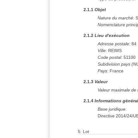
2.1.1
Objet
Nature du marché
:
S
Nomenclature princi
2.1.2
Lieu d'exécution
Adresse postale
:
84
Ville
:
REIMS
Code postal
:
51100
Subdivision pays (N
Pays
:
France
2.1.3
Valeur
Valeur maximale de 
2.1.4
Informations généra
Base juridique
:
Directive 2014/24/U
5.
Lot