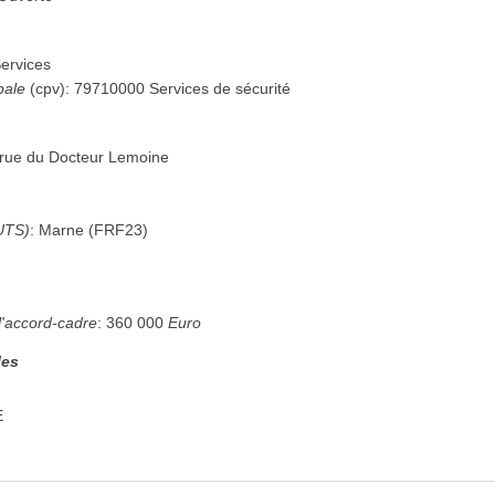
ervices
pale
(
cpv
):
79710000
Services de sécurité
 rue du Docteur Lemoine
UTS)
:
Marne
(
FRF23
)
l'accord-cadre
:
360 000
Euro
les
E