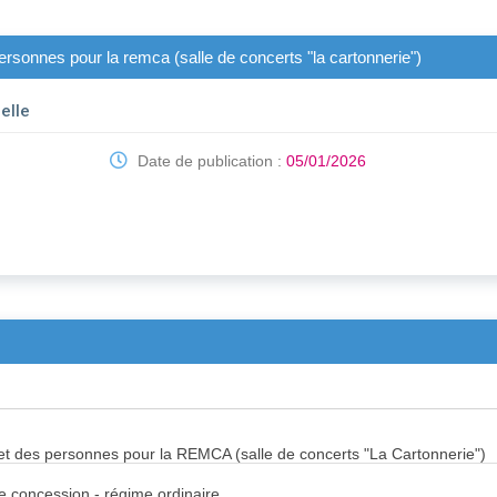
ersonnes pour la remca (salle de concerts "la cartonnerie")
elle
Date de publication :
05/01/2026
 et des personnes pour la REMCA (salle de concerts "La Cartonnerie")
de concession - régime ordinaire