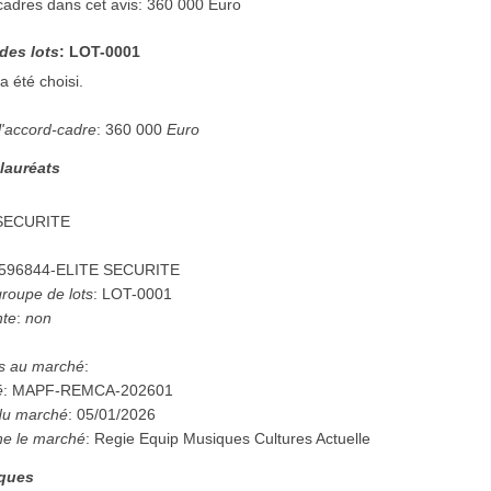
adres dans cet avis
:
360 000
Euro
 des lots
:
LOT-0001
a été choisi.
l'accord-cadre
:
360 000
Euro
 lauréats
SECURITE
596844-ELITE SECURITE
 groupe de lots
:
LOT-0001
nte
:
non
es au marché
:
é
:
MAPF-REMCA-202601
 du marché
:
05/01/2026
ne le marché
:
Regie Equip Musiques Cultures Actuelle
iques