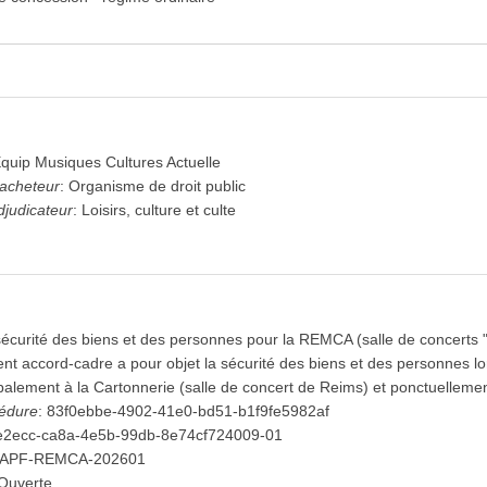
quip Musiques Cultures Actuelle
'acheteur
:
Organisme de droit public
djudicateur
:
Loisirs, culture et culte
sécurité des biens et des personnes pour la REMCA (salle de concerts 
ent accord-cadre a pour objet la sécurité des biens et des personnes 
alement à la Cartonnerie (salle de concert de Reims) et ponctuellement
cédure
:
83f0ebbe-4902-41e0-bd51-b1f9fe5982af
e2ecc-ca8a-4e5b-99db-8e74cf724009-01
APF-REMCA-202601
Ouverte