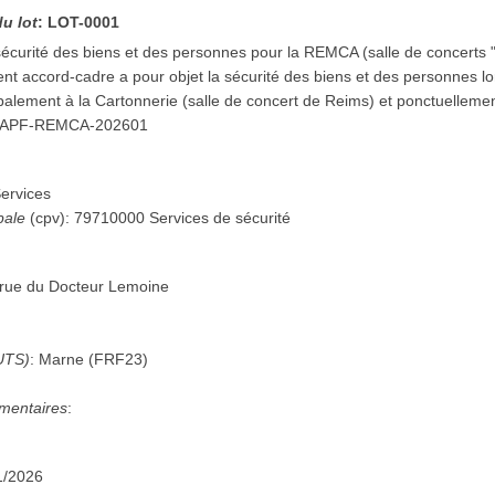
du lot
:
LOT-0001
sécurité des biens et des personnes pour la REMCA (salle de concerts 
ent accord-cadre a pour objet la sécurité des biens et des personnes 
alement à la Cartonnerie (salle de concert de Reims) et ponctuellement
APF-REMCA-202601
ervices
pale
(
cpv
):
79710000
Services de sécurité
 rue du Docteur Lemoine
UTS)
:
Marne
(
FRF23
)
mentaires
:
1/2026