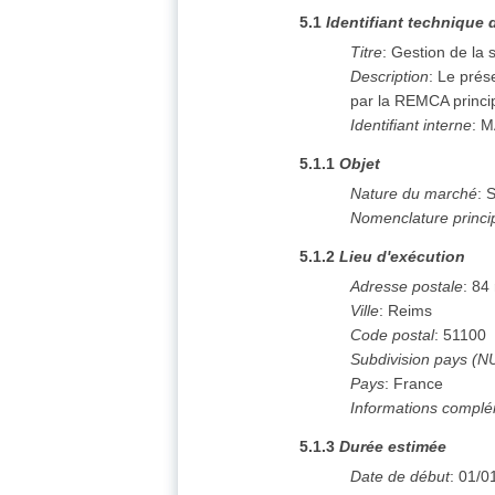
5.1
Identifiant technique 
Titre
:
Gestion de la 
Description
:
Le prés
par la REMCA princip
Identifiant interne
:
M
5.1.1
Objet
Nature du marché
:
S
Nomenclature princi
5.1.2
Lieu d'exécution
Adresse postale
:
84
Ville
:
Reims
Code postal
:
51100
Subdivision pays (N
Pays
:
France
Informations complé
5.1.3
Durée estimée
Date de début
:
01/0