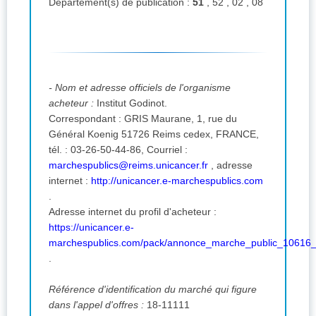
Département(s) de publication :
51
, 52 , 02 , 08
- Nom et adresse officiels de l'organisme
acheteur :
Institut Godinot.
Correspondant : GRIS Maurane, 1, rue du
Général Koenig 51726 Reims cedex, FRANCE,
tél. : 03-26-50-44-86,
Courriel :
marchespublics@reims.unicancer.fr
,
adresse
internet :
http://unicancer.e-marchespublics.com
.
Adresse internet du profil d'acheteur :
https://unicancer.e-
marchespublics.com/pack/annonce_marche_public_10616_
.
Référence d'identification du marché qui figure
dans l'appel d'offres :
18-11111