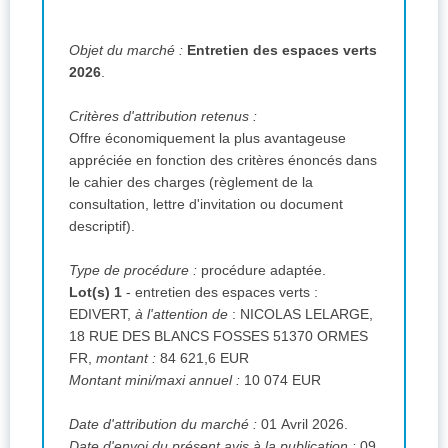
Objet du marché :
Entretien des espaces verts
2026
.
Critères d'attribution retenus :
Offre économiquement la plus avantageuse
appréciée en fonction des critères énoncés dans
le cahier des charges (règlement de la
consultation, lettre d'invitation ou document
descriptif).
Type de procédure :
procédure adaptée.
Lot(s) 1
- entretien des espaces verts
:
EDIVERT,
à l'attention de
:
NICOLAS LELARGE,
18 RUE DES BLANCS FOSSES 51370 ORMES
FR,
montant :
84 621,6 EUR
Montant mini/maxi annuel :
10 074 EUR
Date d'attribution du marché :
01 Avril 2026.
Date d'envoi du présent avis à la publication :
09