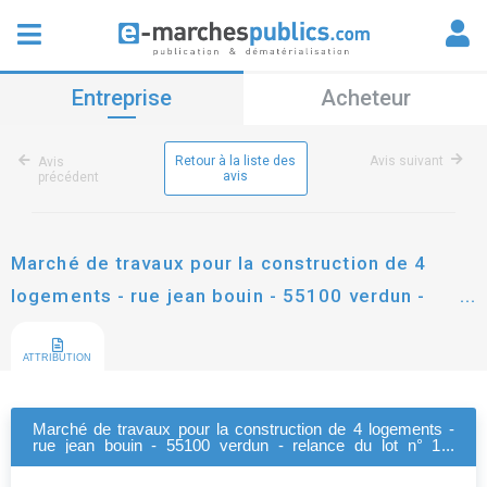
Entreprise
Acheteur
Retour à la liste des
Avis suivant
Avis
avis
précédent
Marché de travaux pour la construction de 4
logements - rue jean bouin - 55100 verdun -
relance du lot n° 1 : fondations spéciales (puits
busés)
ATTRIBUTION
Marché de travaux pour la construction de 4 logements -
rue jean bouin - 55100 verdun - relance du lot n° 1 :
fondations spéciales (puits busés)