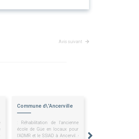
Avis suivant
Commune d\'Ancerville
e
: Réhabilitation de l'ancienne
e
école de Güe en locaux pour
-
l'ADMR et le SSIAD à Ancerville