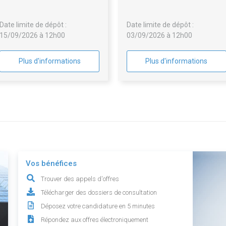
attributaires 2027-2030
Juvigny, Juvigny-sur-Loison
Louppy-sur-Loison e
Date limite de dépôt :
Date limite de dépôt :
Remoiville.
15/09/2026 à 12h00
03/09/2026 à 12h00
Plus d'informations
Plus d'informations
Vos bénéfices
Trouver des appels d'offres
Télécharger des dossiers de consultation
Déposez votre candidature en 5 minutes
Répondez aux offres électroniquement