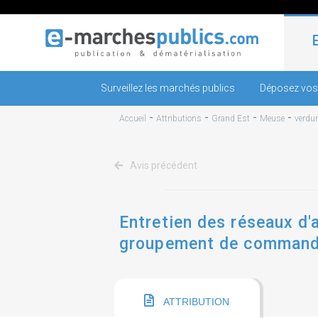
Surveillez les marchés publics
Déposez vos
-
-
-
-
Accueil
Attributions
Grand Est
Meuse
verdu
Avis précédent
Entretien des réseaux d
groupement de commandes
ATTRIBUTION