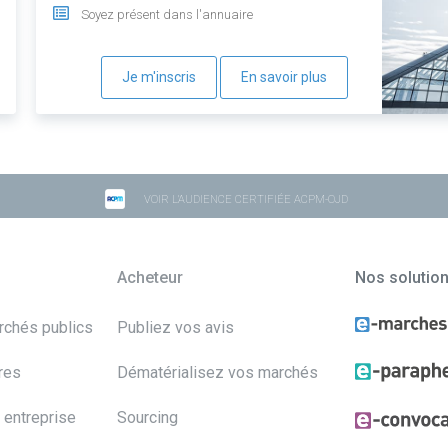
Soyez présent dans l'annuaire
Je m'inscris
En savoir plus
VOIR L'AUDIENCE CERTIFIÉE ACPM-OJD
Acheteur
Nos solutio
archés publics
Publiez vos avis
res
Dématérialisez vos marchés
 entreprise
Sourcing