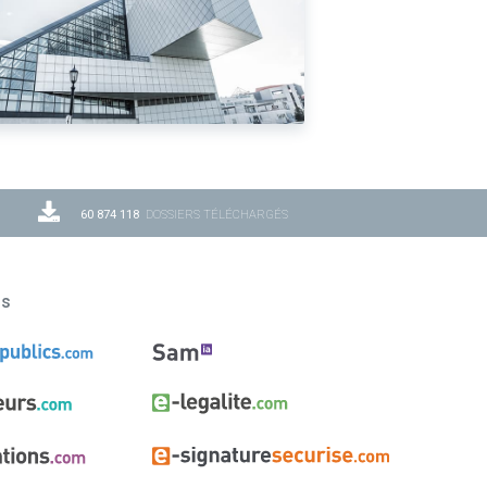
60 874 118
DOSSIERS TÉLÉCHARGÉS
ns