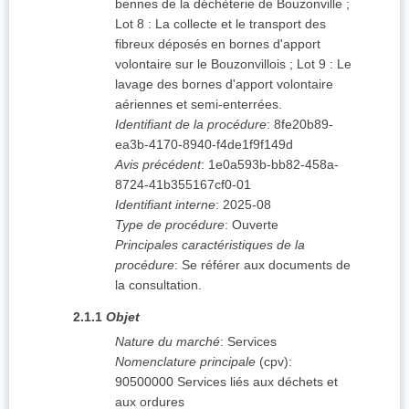
bennes de la déchèterie de Bouzonville ;
Lot 8 : La collecte et le transport des
fibreux déposés en bornes d'apport
volontaire sur le Bouzonvillois ; Lot 9 : Le
lavage des bornes d'apport volontaire
aériennes et semi-enterrées.
Identifiant de la procédure
:
8fe20b89-
ea3b-4170-8940-f4de1f9f149d
Avis précédent
:
1e0a593b-bb82-458a-
8724-41b355167cf0-01
Identifiant interne
:
2025-08
Type de procédure
:
Ouverte
Principales caractéristiques de la
procédure
:
Se référer aux documents de
la consultation.
2.1.1
Objet
Nature du marché
:
Services
Nomenclature principale
(
cpv
):
90500000
Services liés aux déchets et
aux ordures