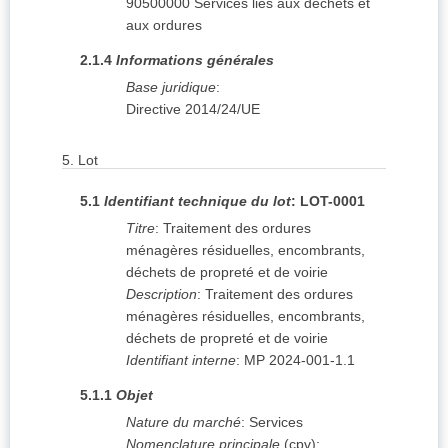
90500000
Services liés aux déchets et
aux ordures
2.1.4
Informations générales
Base juridique
:
Directive 2014/24/UE
5.
Lot
5.1
Identifiant technique du lot
:
LOT-0001
Titre
:
Traitement des ordures
ménagères résiduelles, encombrants,
déchets de propreté et de voirie
Description
:
Traitement des ordures
ménagères résiduelles, encombrants,
déchets de propreté et de voirie
Identifiant interne
:
MP 2024-001-1.1
5.1.1
Objet
Nature du marché
:
Services
Nomenclature principale
(
cpv
):