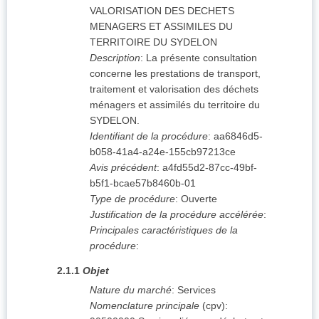
VALORISATION DES DECHETS
MENAGERS ET ASSIMILES DU
TERRITOIRE DU SYDELON
Description
:
La présente consultation
concerne les prestations de transport,
traitement et valorisation des déchets
ménagers et assimilés du territoire du
SYDELON.
Identifiant de la procédure
:
aa6846d5-
b058-41a4-a24e-155cb97213ce
Avis précédent
:
a4fd55d2-87cc-49bf-
b5f1-bcae57b8460b-01
Type de procédure
:
Ouverte
Justification de la procédure accélérée
:
Principales caractéristiques de la
procédure
:
2.1.1
Objet
Nature du marché
:
Services
Nomenclature principale
(
cpv
):