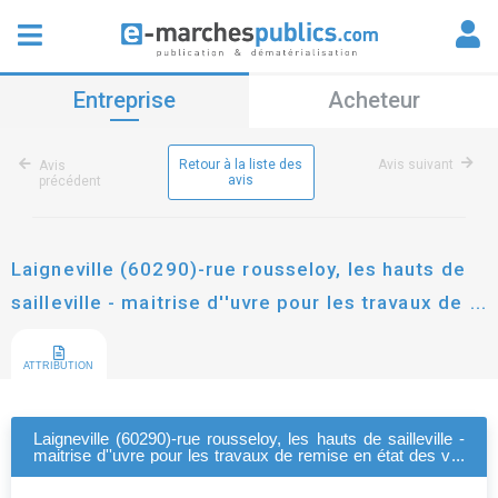
Entreprise
Acheteur
Retour à la liste des
Avis suivant
Avis
avis
précédent
Laigneville (60290)-rue rousseloy, les hauts de
sailleville - maitrise d''uvre pour les travaux de
remise en état des vrd avant rétrocession
ATTRIBUTION
Laigneville (60290)-rue rousseloy, les hauts de sailleville -
maitrise d''uvre pour les travaux de remise en état des vrd
avant rétrocession