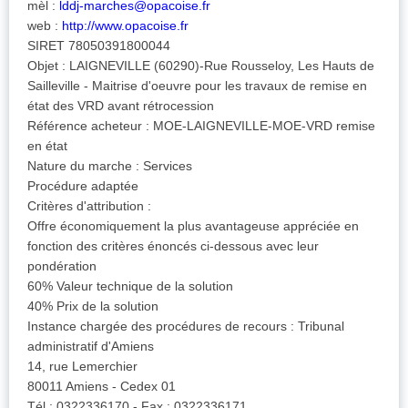
mèl :
lddj-marches@opacoise.fr
web :
http://www.opacoise.fr
SIRET 78050391800044
Objet : LAIGNEVILLE (60290)-Rue Rousseloy, Les Hauts de
Sailleville - Maitrise d'oeuvre pour les travaux de remise en
état des VRD avant rétrocession
Référence acheteur : MOE-LAIGNEVILLE-MOE-VRD remise
en état
Nature du marche : Services
Procédure adaptée
Critères d'attribution :
Offre économiquement la plus avantageuse appréciée en
fonction des critères énoncés ci-dessous avec leur
pondération
60% Valeur technique de la solution
40% Prix de la solution
Instance chargée des procédures de recours : Tribunal
administratif d'Amiens
14, rue Lemerchier
80011 Amiens - Cedex 01
Tél : 0322336170 - Fax : 0322336171