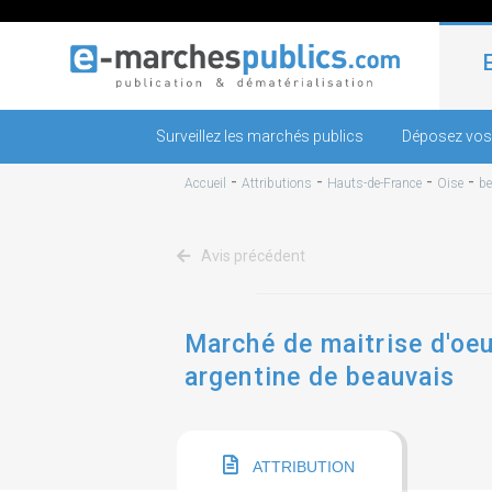
Surveillez les marchés publics
Déposez vos
-
-
-
-
Accueil
Attributions
Hauts-de-France
Oise
be
Avis précédent
Marché de maitrise d'oeu
argentine de beauvais
ATTRIBUTION