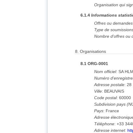
Organisation qui sig
6.1.4
Informations statist
Offres ou demandes 
Type de soumission
Nombre d'offres ou 
8.
Organisations
8.1
ORG-0001
Nom officiel
:
SA HLM
Numéro d'enregistr
Adresse postale
:
28
Ville
:
BEAUVAIS
Code postal
:
60000
Subdivision pays (N
Pays
:
France
Adresse électroniqu
Téléphone
:
+33 344
Adresse internet
:
ht