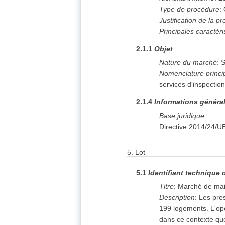
Type de procédure
:
Justification de la 
Principales caractér
2.1.1
Objet
Nature du marché
:
S
Nomenclature princi
services d'inspectio
2.1.4
Informations généra
Base juridique
:
Directive 2014/24/U
5.
Lot
5.1
Identifiant technique 
Titre
:
Marché de mait
Description
:
Les pres
199 logements. L'opé
dans ce contexte que 