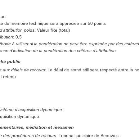
que
ité du mémoire technique sera appréciée sur 50 points
d'attribution poids
:
Valeur fixe (total)
ibution
:
0,5
thode à utiliser si la pondération ne peut être exprimée par des critère
sence d'indication de la pondération des critères d'attribution
:
hé public
es aux délais de recours
:
Le délai de stand still sera respecté entre la n
at retenu
système d'acquisition dynamique
:
quisition dynamique
émentaires, médiation et réexamen
e des procédures de recours
:
Tribunal judiciaire de Beauvais
-