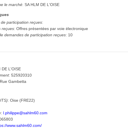
ne le marché
:
SA HLM DE L'OISE
iques
de participation reçues
:
s reçues
:
Offres présentées par voie électronique
de demandes de participation reçues
:
10
 DE L'OISE
ement
:
525920310
 Rue Gambetta
UTS)
:
Oise
(
FRE22
)
e
:
l.philippe@sahlm60.com
065803
tps://www.sahlm60.com/