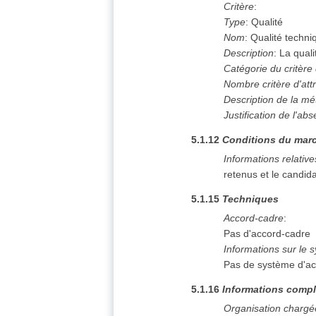
Critère
:
Type
:
Qualité
Nom
:
Qualité techni
Description
:
La qual
Catégorie du critère 
Nombre critère d'attr
Description de la mé
Justification de l'ab
5.1.12
Conditions du marc
Informations relativ
retenus et le candid
5.1.15
Techniques
Accord-cadre
:
Pas d'accord-cadre
Informations sur le 
Pas de système d'ac
5.1.16
Informations compl
Organisation chargé