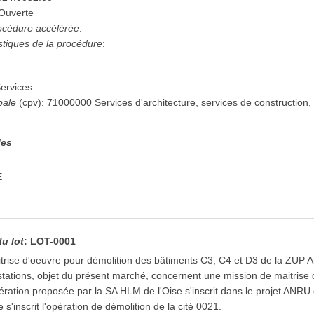
Ouverte
procédure accélérée
:
istiques de la procédure
:
ervices
pale
(
cpv
):
71000000
Services d'architecture, services de construction, 
n
les
E
du lot
:
LOT-0001
rise d'oeuvre pour démolition des bâtiments C3, C4 et D3 de la ZUP 
tations, objet du présent marché, concernent une mission de maitrise 
ration proposée par la SA HLM de l'Oise s'inscrit dans le projet ANRU d
s'inscrit l'opération de démolition de la cité 0021.