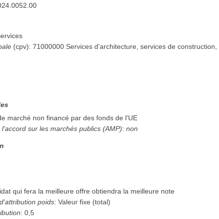
024.0052.00
ervices
pale
(
cpv
):
71000000
Services d'architecture, services de construction, 
n
les
 de marché non financé par des fonds de l'UE
 l'accord sur les marchés publics (AMP)
:
non
on
dat qui fera la meilleure offre obtiendra la meilleure note
d'attribution poids
:
Valeur fixe (total)
ibution
:
0,5