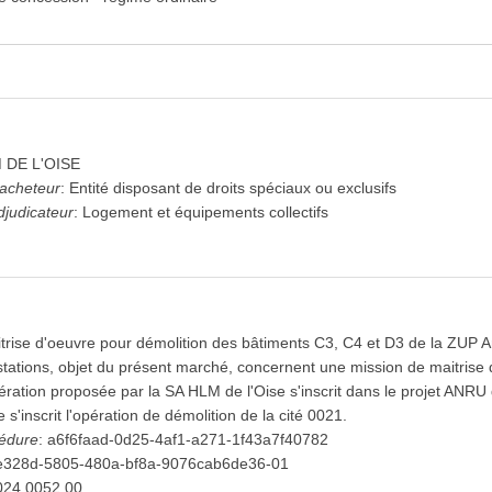
 DE L'OISE
'acheteur
:
Entité disposant de droits spéciaux ou exclusifs
djudicateur
:
Logement et équipements collectifs
rise d'oeuvre pour démolition des bâtiments C3, C4 et D3 de la ZUP 
tations, objet du présent marché, concernent une mission de maitrise 
ration proposée par la SA HLM de l'Oise s'inscrit dans le projet ANRU d
s'inscrit l'opération de démolition de la cité 0021.
cédure
:
a6f6faad-0d25-4af1-a271-1f43a7f40782
e328d-5805-480a-bf8a-9076cab6de36-01
024.0052.00