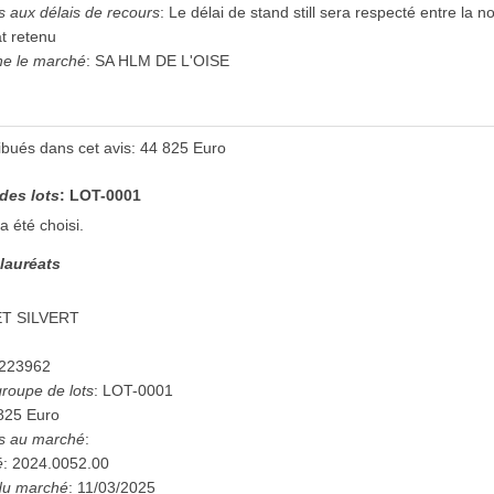
es aux délais de recours
:
Le délai de stand still sera respecté entre la n
at retenu
ne le marché
:
SA HLM DE L'OISE
ribués dans cet avis
:
44 825
Euro
 des lots
:
LOT-0001
a été choisi.
 lauréats
T SILVERT
223962
 groupe de lots
:
LOT-0001
825
Euro
es au marché
:
é
:
2024.0052.00
 du marché
:
11/03/2025