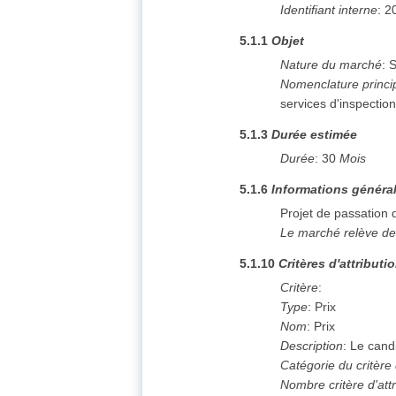
Identifiant interne
:
2
5.1.1
Objet
Nature du marché
:
S
Nomenclature princi
services d'inspectio
5.1.3
Durée estimée
Durée
:
30
Mois
5.1.6
Informations généra
Projet de passation
Le marché relève de
5.1.10
Critères d'attributi
Critère
:
Type
:
Prix
Nom
:
Prix
Description
:
Le candi
Catégorie du critère 
Nombre critère d'attr