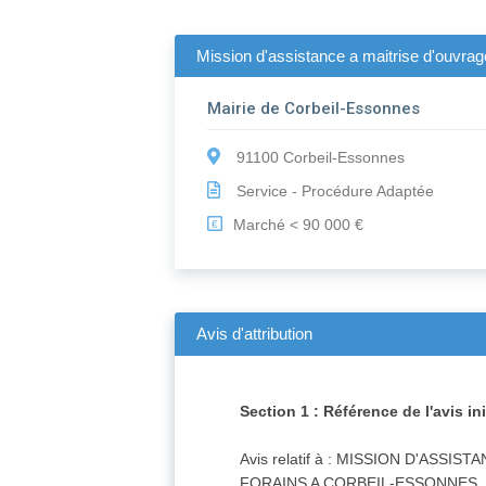
Mission d'assistance a maitrise d'ouvrag
Mairie de Corbeil-Essonnes
91100 Corbeil-Essonnes
Service - Procédure Adaptée
Marché < 90 000 €
€
Avis d'attribution
Section 1 : Référence de l'avis ini
Avis relatif à : MISSION D'AS
FORAINS A CORBEIL-ESSONNES