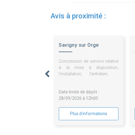
Avis à proximité :
Savigny sur Orge
Concession de service relative
à la mise à disposition,
l'installation, l'entretien, la
maintenance et l'exploitation
d'éléments de mobilier urbain
Date limite de dépôt :
publicitaires et non
28/09/2026 à 12h00
publicitaires.
Plus d'informations