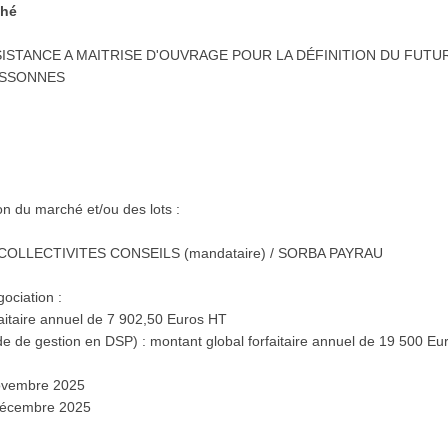
ché
D'ASSISTANCE A MAITRISE D'OUVRAGE POUR LA DÉFINITION DU FU
ESSONNES
ion du marché et/ou des lots :
ent COLLECTIVITES CONSEILS (mandataire) / SORBA PAYRAU
ociation :
faitaire annuel de 7 902,50 Euros HT
e de gestion en DSP) : montant global forfaitaire annuel de 19 500 Eu
novembre 2025
 décembre 2025