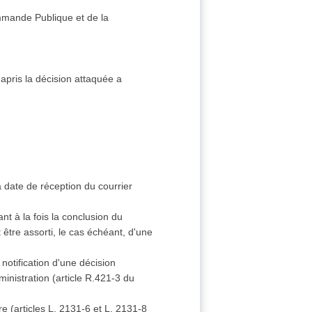
mmande Publique et de la
 apris la décision attaquée a
a date de réception du courrier
t à la fois la conclusion du
 être assorti, le cas échéant, d'une
otification d'une décision
inistration (article R.421-3 du
re (articles L. 2131-6 et L. 2131-8