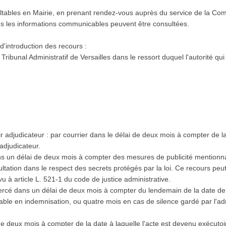
tables en Mairie, en prenant rendez-vous auprès du service de la Co
es les informations communicables peuvent être consultées.
 d'introduction des recours :
Tribunal Administratif de Versailles dans le ressort duquel l'autorité qui
r adjudicateur : par courrier dans le délai de deux mois à compter de l
adjudicateur.
ns un délai de deux mois à compter des mesures de publicité mentionnan
ultation dans le respect des secrets protégés par la loi. Ce recours peut
à article L. 521-1 du code de justice administrative.
ercé dans un délai de deux mois à compter du lendemain de la date de n
ble en indemnisation, ou quatre mois en cas de silence gardé par l'adm
 de deux mois à compter de la date à laquelle l'acte est devenu exécutoi