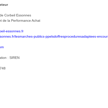
heteur
 de Corbeil Essonnes
t de la Performance Achat
eil-essonnes.fr
essonnes.fr/lesmarches-publics-ppelsdoffresproceduresadaptees-encour
com
ation : SIREN
1748