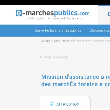
Surveillez les marchés publics
Déposez vos
-
-
-
-
Accueil
Attributions
Île-de-France
Essonne
co
Avis précédent
Mission d'assistance a m
des marchÉs forains a c
ATTRIBUTION