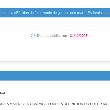
e pour la dÉfinition du futur mode de gestion des marchÉs forains a 
Date de publication :
31/12/2025
tial
SISTANCE A MAITRISE D'OUVRAGE POUR LA DÉFINITION DU FUTUR 