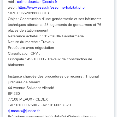
mèl :
celine.dourdan@essia.fr
web :
https://www.essia.fr/essonne-habitat.php
SIRET 96520288000013
Objet : Construction d'une gendarmerie et ses bâtiments
techniques attenants, 28 logements de gendarmes et 76
places de stationnement
Référence acheteur : 91-Itteville Gendarmerie
Nature du marche : Travaux
Procédure avec négociation
Classification CPV :
Principale : 45210000 - Travaux de construction de
bâtiments
Instance chargée des procédures de recours : Tribunal
judiciaire de Meaux
44 Avenue Salvador Allendé
BP 230
77108 MEAUX - CEDEX
Tél : 0160097500 - Fax : 0160097520
tj-meaux@justice.fr
Précisions concernant le(s) délai(s) d'introduction des