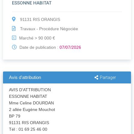
stationnement, dont 111 en sous-sol et 28 en surface.
ESSONNE HABITAT
91131 RIS ORANGIS
Travaux - Procédure Négociée
Marché > 90 000 €
€
Date de publication :
07/07/2026
Avis d'attribution
Partager
AVIS D'ATTRIBUTION
ESSONNE HABITAT
Mme Celine DOURDAN
2 allée Eugène Mouchot
BP 79
91131 RIS ORANGIS
Tél : 01 69 25 46 00