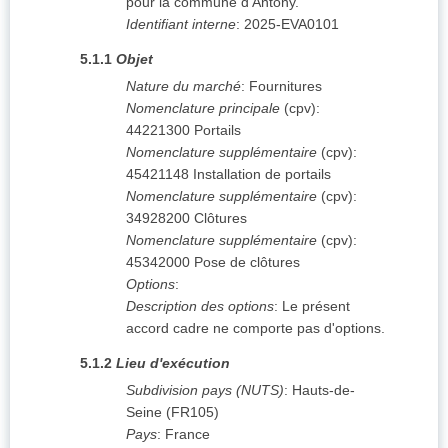
pour la commune d'Antony.
Identifiant interne
:
2025-EVA0101
5.1.1
Objet
Nature du marché
:
Fournitures
Nomenclature principale
(
cpv
):
44221300
Portails
Nomenclature supplémentaire
(
cpv
):
45421148
Installation de portails
Nomenclature supplémentaire
(
cpv
):
34928200
Clôtures
Nomenclature supplémentaire
(
cpv
):
45342000
Pose de clôtures
Options
:
Description des options
:
Le présent
accord cadre ne comporte pas d'options.
5.1.2
Lieu d'exécution
Subdivision pays (NUTS)
:
Hauts-de-
Seine
(
FR105
)
Pays
:
France