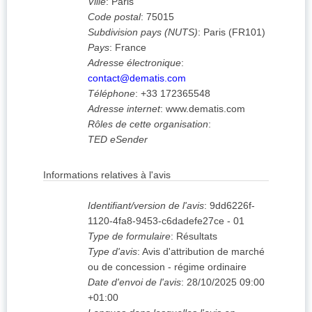
Ville
:
Paris
Code postal
:
75015
Subdivision pays (NUTS)
:
Paris
(
FR101
)
Pays
:
France
Adresse électronique
:
contact@dematis.com
Téléphone
:
+33 172365548
Adresse internet
:
www.dematis.com
Rôles de cette organisation
:
TED eSender
Informations relatives à l'avis
Identifiant/version de l'avis
:
9dd6226f-
1120-4fa8-9453-c6dadefe27ce
-
01
Type de formulaire
:
Résultats
Type d'avis
:
Avis d'attribution de marché
ou de concession - régime ordinaire
Date d'envoi de l'avis
:
28/10/2025
09:00
+01:00