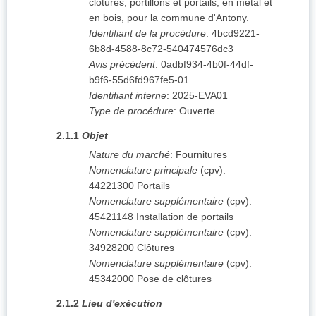
clôtures, portillons et portails, en métal et
en bois, pour la commune d'Antony.
Identifiant de la procédure
:
4bcd9221-
6b8d-4588-8c72-540474576dc3
Avis précédent
:
0adbf934-4b0f-44df-
b9f6-55d6fd967fe5-01
Identifiant interne
:
2025-EVA01
Type de procédure
:
Ouverte
2.1.1
Objet
Nature du marché
:
Fournitures
Nomenclature principale
(
cpv
):
44221300
Portails
Nomenclature supplémentaire
(
cpv
):
45421148
Installation de portails
Nomenclature supplémentaire
(
cpv
):
34928200
Clôtures
Nomenclature supplémentaire
(
cpv
):
45342000
Pose de clôtures
2.1.2
Lieu d'exécution