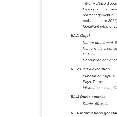
Titre
:
Maîtrise d'oeu
Description
:
La prése
réaménagement du pa
mois d'octobre 2024)
Identifiant interne
:
2
5.1.1
Objet
Nature du marché
:
S
Nomenclature princi
Options
:
Description des opti
5.1.2
Lieu d'exécution
Subdivision pays (N
Pays
:
France
Informations complé
5.1.3
Durée estimée
Durée
:
60
Mois
5.1.6
Informations généra