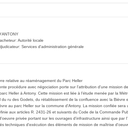
D'ANTONY
'acheteur
:
Autorité locale
djudicateur
:
Services d'administration générale
vre relative au réaménagement du Parc Heller
nte procédure avec négociation porte sur l'attribution d'une mission de
c Heller à Antony. Cette mission est liée à l'étude menée par la Mét
al du ru des Godets, du rétablissement de la confluence avec la Bièvre e
ièvre au parc Heller sur la commune d'Antony. La mission confiée sera 
éfinie aux articles R. 2431-26 et suivants du Code de la Commande Pub
d'oeuvre privée portant sur les ouvrages d'infrastructure ainsi que par 
tés techniques d'exécution des éléments de mission de maîtrise d'oeuv