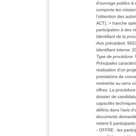
d'ouvrage publics à 
comporte les missions
l'obtention des autor
ACT), > tranche opti
participation à des 
Identifiant de la pro
Avis précédent
:
955
Identifiant interne
:
2
Type de procédure
:
Principales caractér
réalisation d'un pro
prestations de conce
restreinte au sens o
offres. La procédur
dossier de candidatur
capacités techniques
définis dans l'avis d
documents demandés e
retient 5 participa
- OFFRE : les partic