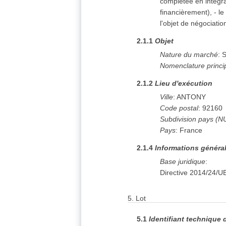
complétée en intégra
financièrement), - l
l'objet de négociatio
2.1.1
Objet
Nature du marché
:
S
Nomenclature princi
2.1.2
Lieu d'exécution
Ville
:
ANTONY
Code postal
:
92160
Subdivision pays (N
Pays
:
France
2.1.4
Informations généra
Base juridique
:
Directive 2014/24/U
5.
Lot
5.1
Identifiant technique 