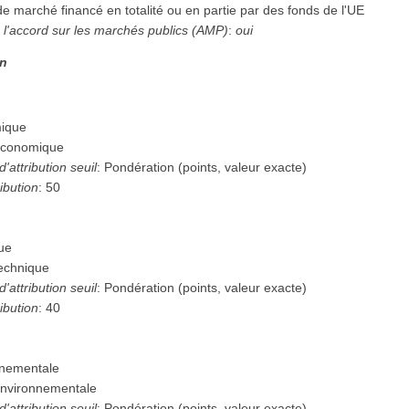
de marché financé en totalité ou en partie par des fonds de l'UE
 l'accord sur les marchés publics (AMP)
:
oui
on
mique
économique
'attribution seuil
:
Pondération (points, valeur exacte)
ibution
:
50
que
technique
'attribution seuil
:
Pondération (points, valeur exacte)
ibution
:
40
nnementale
environnementale
'attribution seuil
:
Pondération (points, valeur exacte)