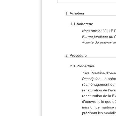
1.
Acheteur
1.1
Acheteur
Nom officiel
:
VILLE 
Forme juridique de l
Activité du pouvoir a
2.
Procédure
2.1
Procédure
Titre
:
Maîtrise d'oeu
Description
:
La prése
réaménagement du par
renaturation de l'av
renaturation de la B
d'oeuvre telle que d
mission de maîtrise 
précisant les modali