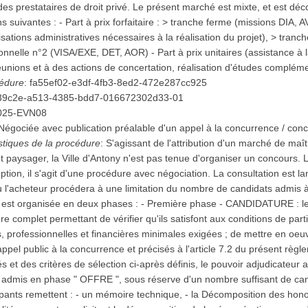
des prestataires de droit privé. Le présent marché est mixte, et est dé
 suivantes : - Part à prix forfaitaire : > tranche ferme (missions DIA, 
isations administratives nécessaires à la réalisation du projet), > tranc
onnelle n°2 (VISA/EXE, DET, AOR) - Part à prix unitaires (assistance à 
réunions et à des actions de concertation, réalisation d'études compléme
cédure
:
fa55ef02-e3df-4fb3-8ed2-472e287cc925
39c2e-a513-4385-bdd7-016672302d33-01
025-EVN08
Négociée avec publication préalable d'un appel à la concurrence / conc
istiques de la procédure
:
S'agissant de l'attribution d'un marché de maîtr
jet paysager, la Ville d'Antony n'est pas tenue d'organiser un concours
ption, il s'agit d'une procédure avec négociation. La consultation est 
ù l'acheteur procédera à une limitation du nombre de candidats admis 
e est organisée en deux phases : - Première phase - CANDIDATURE : le
e complet permettant de vérifier qu'ils satisfont aux conditions de partic
, professionnelles et financières minimales exigées ; de mettre en oeuvr
'appel public à la concurrence et précisés à l'article 7.2 du présent règ
t des critères de sélection ci-après définis, le pouvoir adjudicateur a
nts admis en phase " OFFRE ", sous réserve d'un nombre suffisant de c
ipants remettent : - un mémoire technique, - la Décomposition des hono