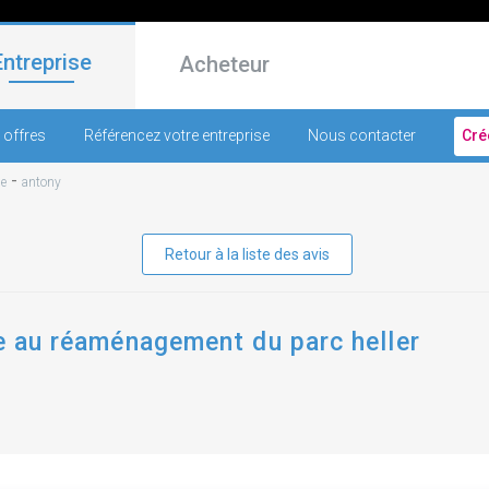
Entreprise
Acheteur
 offres
Référencez votre entreprise
Nous contacter
Cré
-
ne
antony
Retour à la liste des avis
ve au réaménagement du parc heller