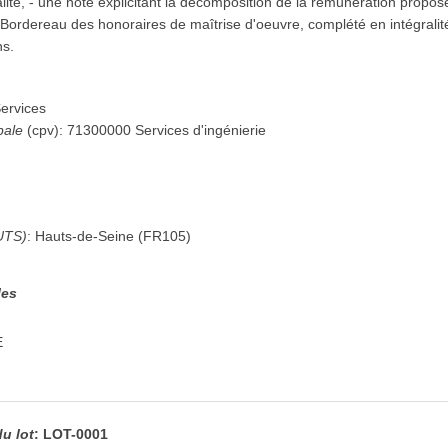
lité, - une note explicitant la décomposition de la rémunération propo
e Bordereau des honoraires de maîtrise d'oeuvre, complété en intégralité
ns.
ervices
pale
(
cpv
):
71300000
Services d'ingénierie
UTS)
:
Hauts-de-Seine
(
FR105
)
les
E
du lot
:
LOT-0001