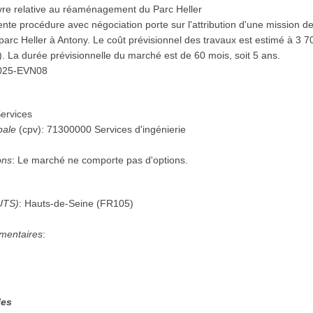
vre relative au réaménagement du Parc Heller
nte procédure avec négociation porte sur l'attribution d'une mission de
rc Heller à Antony. Le coût prévisionnel des travaux est estimé à 3 7
. La durée prévisionnelle du marché est de 60 mois, soit 5 ans.
025-EVN08
ervices
pale
(
cpv
):
71300000
Services d'ingénierie
ons
:
Le marché ne comporte pas d'options.
UTS)
:
Hauts-de-Seine
(
FR105
)
mentaires
:
les