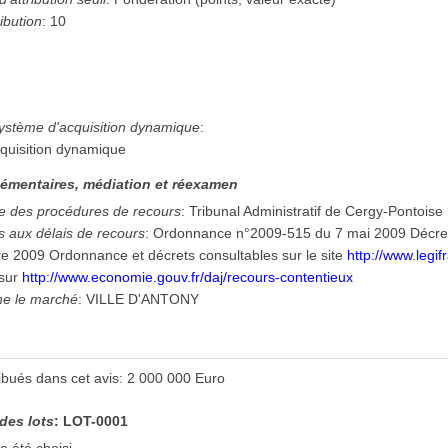
ibution
:
10
système d'acquisition dynamique
:
quisition dynamique
émentaires, médiation et réexamen
e des procédures de recours
:
Tribunal Administratif de Cergy-Pontoise
es aux délais de recours
:
Ordonnance n°2009-515 du 7 mai 2009 Décre
 2009 Ordonnance et décrets consultables sur le site
http://www.legif
 sur
http://www.economie.gouv.fr/daj/recours-contentieux
ne le marché
:
VILLE D'ANTONY
ribués dans cet avis
:
2 000 000
Euro
 des lots
:
LOT-0001