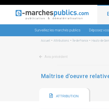
Surveillez les marchés publics
Déposez vos
-
-
-
Accueil
Attributions
Île-de-France
Hauts-de-Sei
Avis précédent
Maîtrise d'oeuvre relati
ATTRIBUTION