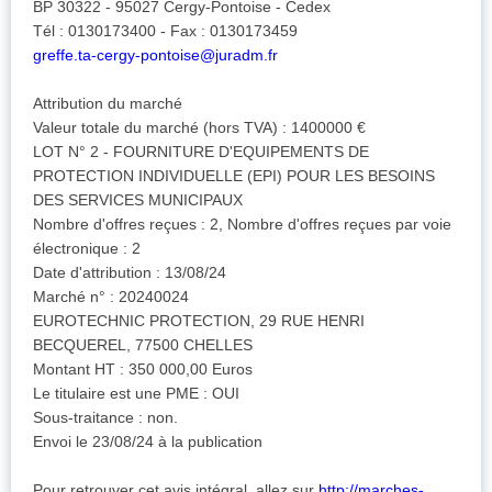
BP 30322 - 95027 Cergy-Pontoise - Cedex
Tél : 0130173400 - Fax : 0130173459
greffe.ta-cergy-pontoise@juradm.fr
Attribution du marché
Valeur totale du marché (hors TVA) : 1400000 €
LOT N° 2 - FOURNITURE D'EQUIPEMENTS DE
PROTECTION INDIVIDUELLE (EPI) POUR LES BESOINS
DES SERVICES MUNICIPAUX
Nombre d'offres reçues : 2, Nombre d'offres reçues par voie
électronique : 2
Date d'attribution : 13/08/24
Marché n° : 20240024
EUROTECHNIC PROTECTION, 29 RUE HENRI
BECQUEREL, 77500 CHELLES
Montant HT : 350 000,00 Euros
Le titulaire est une PME : OUI
Sous-traitance : non.
Envoi le 23/08/24 à la publication
Pour retrouver cet avis intégral, allez sur
http://marches-