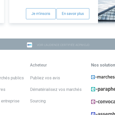
Je m'inscris
En savoir plus
VOIR L'AUDIENCE CERTIFIÉE ACPM-OJD
Acheteur
Nos solutio
archés publics
Publiez vos avis
res
Dématérialisez vos marchés
 entreprise
Sourcing