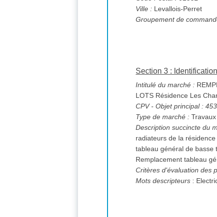
Ville :
Levallois-Perret
Groupement de commande
Section 3 : Identificati
Intitulé du marché :
REMPL
LOTS Résidence Les
CPV
- Objet principal : 4
Type de marché :
Travaux
Description succincte du 
radiateurs de la résidenc
tableau général de basse tension. 1. Lot n° 1 : Remplacement radiateurs logements et part
Critères d'évaluation des p
Mots descripteurs
: Electri