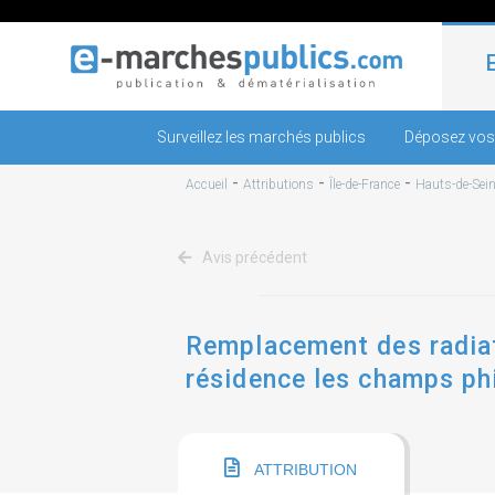
Surveillez les marchés publics
Déposez vos
-
-
-
Accueil
Attributions
Île-de-France
Hauts-de-Sei
Avis précédent
Remplacement des radiate
résidence les champs ph
ATTRIBUTION