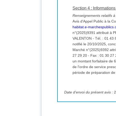
Section 4 : Informations 
Renseignements relatifs à l
Avis d'Appel Public à la C
habitat.e-marchespublics
n°(2025)9391 attribué à P
VALENTON - Tél. : 01 43 8
notifié le 20/10/2025, concl
Marché n°(2025)9392 attribu
27 29 20 - Fax : 01 30 27
un montant forfaitaire de 67 266,00 euros HT /// Les présents marché
de l'ordre de service pre
période de préparation de
Date d'envoi du présent avis :
2