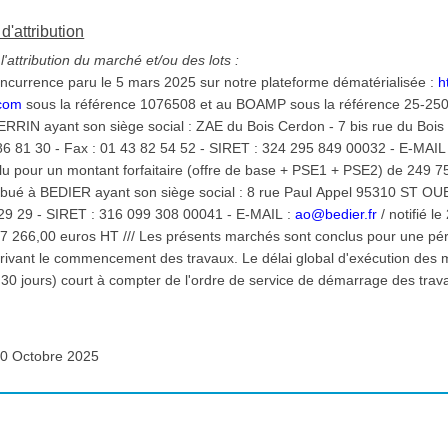
d'attribution
'attribution du marché et/ou des lots :
oncurrence paru le 5 mars 2025 sur notre plateforme dématérialisée :
h
.com
sous la référence 1076508 et au BOAMP sous la référence 25-25065. /// LOT 1 : M
ERRIN ayant son siège social : ZAE du Bois Cerdon - 7 bis rue du Boi
6 81 30 - Fax : 01 43 82 54 52 - SIRET : 324 295 849 00032 - E-MAIL
u pour un montant forfaitaire (offre de base + PSE1 + PSE2) de 249 759,74 eur
é à BEDIER ayant son siège social : 8 rue Paul Appel 95310 ST OUEN L'AUM
 29 29 - SIRET : 316 099 308 00041 - E-MAIL :
ao@bedier.fr
/ notifié le 20/10/2025, conclu pour
s sont conclus pour une période de 6 mois à compter
scrivant le commencement des travaux. Le délai global d'exécution des 
 30 jours) court à compter de l'ordre de service de démarrage des tra
0 Octobre 2025