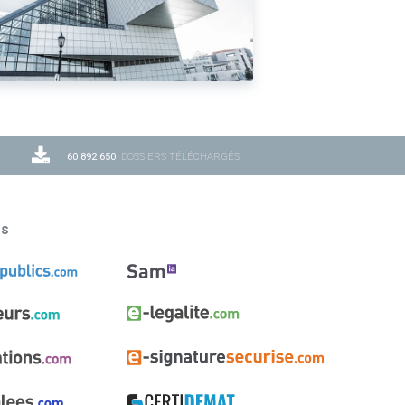
60 892 650
DOSSIERS TÉLÉCHARGÉS
ns