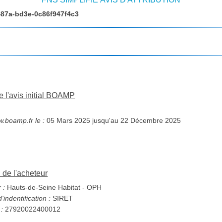
487a-bd3e-0c86f947f4c3
e l'avis initial BOAMP
w.boamp.fr le :
05 Mars 2025 jusqu'au 22 Décembre 2025
n de l'acheteur
 :
Hauts-de-Seine Habitat - OPH
indentification :
SIRET
 :
27920022400012