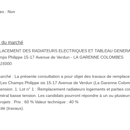
s :
Non
on du marché
ACEMENT DES RADIATEURS ELECTRIQUES ET TABLEAU GENERAL
 Champs Philippe 15-17 Avenue de Verdun - LA GARENNE COLOMBES
5315000.
marché :
La présente consultation a pour objet des travaux de remplac
e Les Champs Philippe sis 15-17 Avenue de Verdun (La Garenne Colomb
ies communes ; 2. Lot n° 2 :
Remplacement tableau général basse tension. Les candidats pourront répondre à un ou plusi
rojets :
Prix : 60 % Valeur technique : 40 %
cité (travaux).