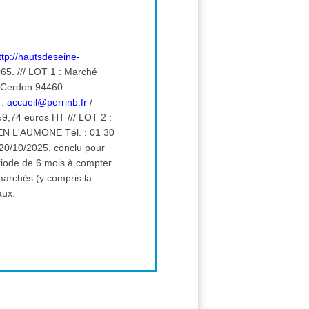
ttp://hautsdeseine-
arché
s Cerdon 94460
 :
accueil@perrinb.fr
/
os HT /// LOT 2 :
ONE Tél. : 01 30
marchés (y compris la
vaux.