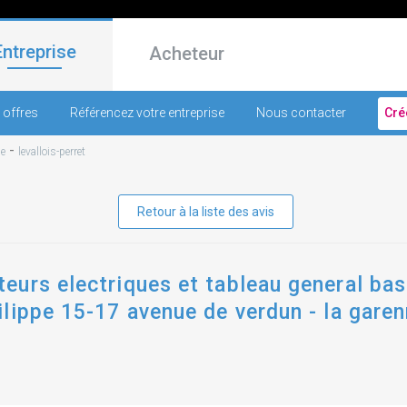
Entreprise
Acheteur
 offres
Référencez votre entreprise
Nous contacter
Cré
-
ne
levallois-perret
Retour à la liste des avis
urs electriques et tableau general bass
ilippe 15-17 avenue de verdun - la gare