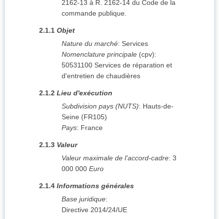
2162-13 à R. 2162-14 du Code de la
commande publique.
2.1.1
Objet
Nature du marché
:
Services
Nomenclature principale
(
cpv
):
50531100
Services de réparation et
d'entretien de chaudières
2.1.2
Lieu d'exécution
Subdivision pays (NUTS)
:
Hauts-de-
Seine
(
FR105
)
Pays
:
France
2.1.3
Valeur
Valeur maximale de l'accord-cadre
:
3
000 000
Euro
2.1.4
Informations générales
Base juridique
:
Directive 2014/24/UE