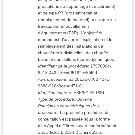
prestations de dépannage et d'astreinte)
et de type P3 (gros entretien et
remplacement de matériel), ainsi que les
travaux de renouvellement
d'équipements (P3R). L'objectif du
marché est d'assurer l'exploitation et le
remplacement des installations de
chaudières individuelles, des chauffe-
bains et des ballons thermodynamiques.
Identifiant de la procédure
:
1797696d-
8e13-443e-8ccd-f5182ce8f40d
Avis précédent
:
aaf281aa-0762-4271-
9888-916d9cebdd71-01
Identifiant interne
:
EXP/P2-P3-P3R
Type de procédure
:
Ouverte
Principales caractéristiques de la
procédure
:
La présente procédure de
consultation est passée sous la forme
d'un Appel d'Offres ouvert conformément
aux articles L.2124-2 ainsi qu'aux