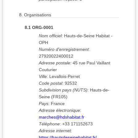
8.
Organisations
8.1
ORG-0001
Nom officiel
:
Hauts-de-Seine Habitat -
OPH
Numéro d'enregistrement
:
27920022400012
Adresse postale
:
45 rue Paul Vaillant
Couturier
Ville
:
Levallois-Perret
Code postal
:
92532
Subdivision pays (NUTS)
:
Hauts-de-
Seine
(
FR105
)
Pays
:
France
Adresse électronique
:
marches@hdshabitat.fr
Téléphone
:
+33 171152673
Adresse internet
:
https://hautsdeseinehabitat.fr/