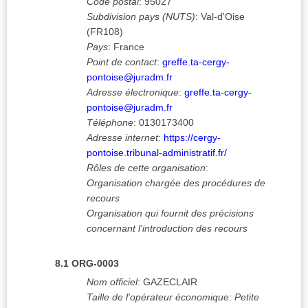
Code postal
:
95027
Subdivision pays (NUTS)
:
Val-d'Oise
(
FR108
)
Pays
:
France
Point de contact
:
greffe.ta-cergy-
pontoise@juradm.fr
Adresse électronique
:
greffe.ta-cergy-
pontoise@juradm.fr
Téléphone
:
0130173400
Adresse internet
:
https://cergy-
pontoise.tribunal-administratif.fr/
Rôles de cette organisation
:
Organisation chargée des procédures de
recours
Organisation qui fournit des précisions
concernant l'introduction des recours
8.1
ORG-0003
Nom officiel
:
GAZECLAIR
Taille de l'opérateur économique
:
Petite