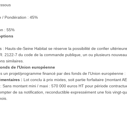
essous
/ Pondération : 45%
ion : 55%
 options
s :
Hauts-de-Seine Habitat se réserve la possibilité de confier ultérieur
cle R. 2122-7 du code de la commande publique, un ou plusieurs nouvea
ons similaires.
s fonds de l'Union européenne
ans un projet/programme financé par des fonds de l'Union européenne :
lémentaires :
Lot conclu à prix mixtes, soit partie forfaitaire (montant 
) : Sans montant mini / maxi : 570 000 euros HT pour période contractu
ompter de sa notification, reconductible expressément une fois vingt-q
mois.