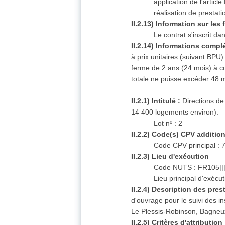
application de l'arti
réalisation de prestati
II.2.13) Information sur le
Le contrat s'inscrit d
II.2.14) Informations comp
à prix unitaires (suivant BPU
ferme de 2 ans (24 mois) à c
totale ne puisse excéder 48 
II.2.1) Intitulé :
Directions de
14 400 logements environ).
Lot nº : 2
II.2.2) Code(s) CPV additio
Code CPV principal :
II.2.3) Lieu d'exécution
Code NUTS : FR105||
Lieu principal d'exécu
II.2.4) Description des pres
d'ouvrage pour le suivi des in
Le Plessis-Robinson, Bagneux
II.2.5) Critères d'attribution