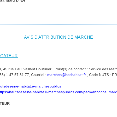
 standard Dir24
AVIS D'ATTRIBUTION DE MARCHÉ
DICATEUR
 45 rue Paul Vaillant Couturier , Point(s) de contact : Service des Mar
33) 1 47 57 31 77, Courriel :
marches@hdshabitat.fr
, Code NUTS : F
hautsdeseine-habitat.e-marchespublics
ttps://hautsdeseine-habitat.e-marchespublics.com/pack/annonce_ma
ATEUR