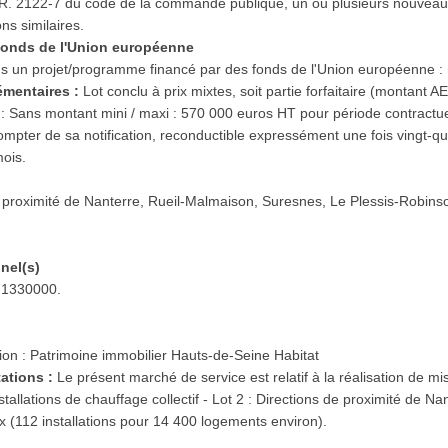
cle R. 2122-7 du code de la commande publique, un ou plusieurs nouvea
ons similaires.
s fonds de l'Union européenne
ans un projet/programme financé par des fonds de l'Union européenne :
lémentaires :
Lot conclu à prix mixtes, soit partie forfaitaire (montant 
) : Sans montant mini / maxi : 570 000 euros HT pour période contractu
ompter de sa notification, reconductible expressément une fois vingt-q
mois.
 proximité de Nanterre, Rueil-Malmaison, Suresnes, Le Plessis-Robinso
nnel(s)
 71330000.
|
tion : Patrimoine immobilier Hauts-de-Seine Habitat
tations :
Le présent marché de service est relatif à la réalisation de mi
stallations de chauffage collectif - Lot 2 : Directions de proximité de 
 (112 installations pour 14 400 logements environ).