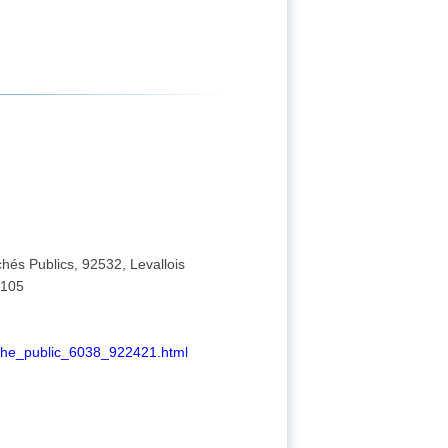
chés Publics, 92532, Levallois
R105
rche_public_6038_922421.html