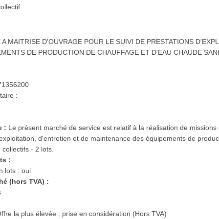
llectif
 A MAITRISE D'OUVRAGE POUR LE SUIVI DE PRESTATIONS D'EXPL
MENTS DE PRODUCTION DE CHAUFFAGE ET D'EAU CHAUDE SANIT
: 71356200
aire :
e :
Le présent marché de service est relatif à la réalisation de missions
d'exploitation, d'entretien et de maintenance des équipements de produ
ollectifs - 2 lots.
ts :
 lots : oui
ché (hors TVA) :
s
Offre la plus élevée :
prise en considération (Hors TVA)