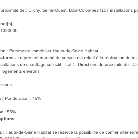
 proximité de : Clichy, Seine-Ouest, Bois-Colombes (107 installations 
nnel(s)
 71330000.
|
tion : Patrimoine immobilier Hauts-de-Seine Habitat
tations :
Le présent marché de service est relatif à la réalisation de mi
stallations de chauffage collectif - Lot 1- Directions de proximité de :
0 logements environ)
essous
/ Pondération : 45%
ion : 55%
 options
s :
Hauts-de-Seine Habitat se réserve la possibilité de confier ultérieur