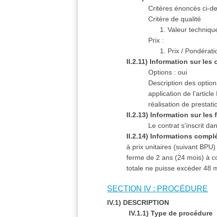
Critères énoncés ci-d
Critère de qualité
1. Valeur technique 
Prix :
1. Prix / Pondérat
II.2.11) Information sur les
Options :
oui
Description des option
application de l'arti
réalisation de prestati
II.2.13) Information sur le
Le contrat s'inscrit d
II.2.14) Informations comp
à prix unitaires (suivant BPU
ferme de 2 ans (24 mois) à c
totale ne puisse excéder 48 
SECTION IV : PROCÉDURE
IV.1) DESCRIPTION
IV.1.1) Type de procédure