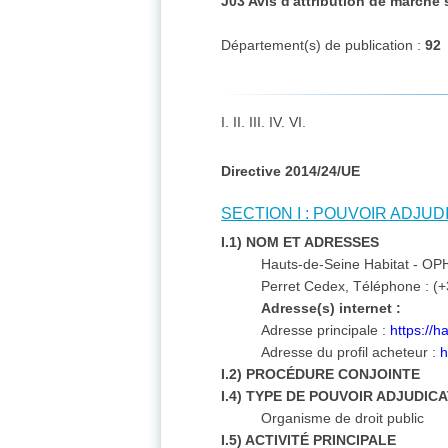
J03 Avis d'attribution de marché
Département(s) de publication :
92
I. II. III. IV. VI.
Directive 2014/24/UE
SECTION I : POUVOIR ADJU
I.1) NOM ET ADRESSES
Hauts-de-Seine Habitat - OPH,
Perret Cedex, Téléphone : (+
Adresse(s) internet :
Adresse principale :
https://
Adresse du profil acheteur :
h
I.2) PROCÉDURE CONJOINTE
I.4) TYPE DE POUVOIR ADJUDIC
Organisme de droit public
I.5) ACTIVITÉ PRINCIPALE