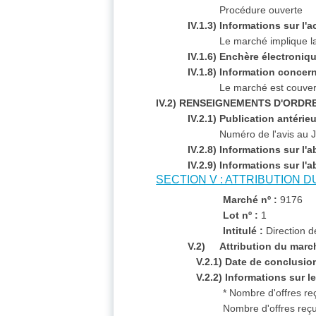
Procédure ouverte
IV.1.3) Informations sur l
Le marché implique l
IV.1.6) Enchère électroniqu
IV.1.8) Information concer
Le marché est couvert
IV.2) RENSEIGNEMENTS D'ORDR
IV.2.1) Publication antérie
Numéro de l'avis au J
IV.2.8) Informations sur 
IV.2.9) Informations sur l
SECTION V : ATTRIBUTION 
Marché nº :
9176
Lot nº :
1
Intitulé :
Direction 
V.2) Attribution du marc
V.2.1) Date de conclusio
V.2.2) Informations sur l
* Nombre d'offres re
Nombre d'offres reçu