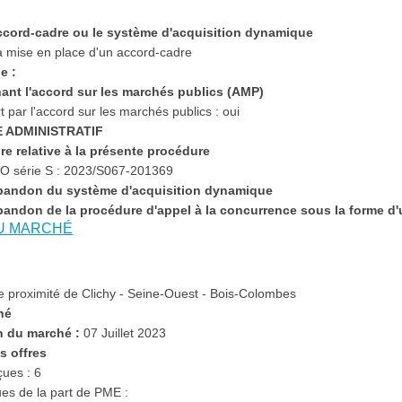
'accord-cadre ou le système d'acquisition dynamique
a mise en place d'un accord-cadre
e :
nant l'accord sur les marchés publics (AMP)
 par l'accord sur les marchés publics :
oui
E ADMINISTRATIF
ure relative à la présente procédure
O série S :
2023/S067-201369
l'abandon du système d'acquisition dynamique
'abandon de la procédure d'appel à la concurrence sous la forme d'
DU MARCHÉ
de proximité de Clichy - Seine-Ouest - Bois-Colombes
hé
n du marché :
07 Juillet 2023
es offres
çues : 6
es de la part de PME :