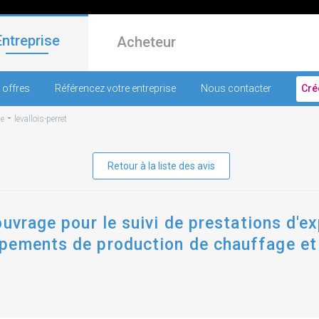
Entreprise
Acheteur
 offres
Référencez votre entreprise
Nous contacter
Cré
-
ne
levallois-perret
Retour à la liste des avis
uvrage pour le suivi de prestations d'exp
pements de production de chauffage et 