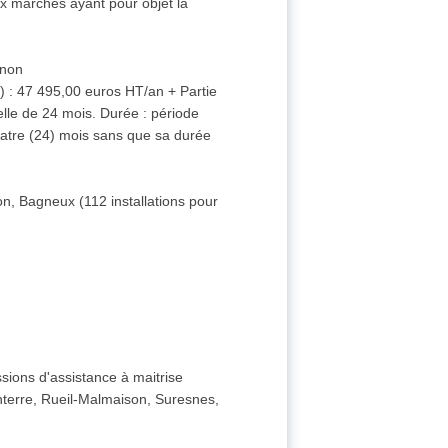
ux marchés ayant pour objet la
non
AE) : 47 495,00 euros HT/an + Partie
elle de 24 mois. Durée : période
uatre (24) mois sans que sa durée
n, Bagneux (112 installations pour
ssions d'assistance à maitrise
Nanterre, Rueil-Malmaison, Suresnes,