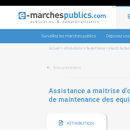
Surveillez les marchés publics
Déposez vos
-
-
-
Accueil
Attributions
Île-de-France
Hauts-de-Sei
Avis précédent
Assistance a maitrise d'o
de maintenance des equi
collectifs 2 lots
ATTRIBUTION