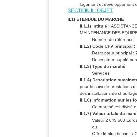
logement et développement co
SECTION II : OBJET
II.1) ÉTENDUE DU MARCHÉ
II.1.1) Intitulé :
ASSISTANCE
MAINTENANCE DES EQUIPE
Numéro de référence :
II.1.2) Code CPV principal :
Descripteur principal 
Descripteur supplément
II.1.3) Type de marché
Services
II.1.4) Description succinct
pour le suivi de prestations 
des installations de chauffage c
II.1.6) Information sur les lo
Ce marché est divisé en
II.1.7) Valeur totale du mar
Valeur 2 649 500 Euro
ou
Offre la plus basse :
/ 