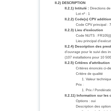
II.2) DESCRIPTION
II.2.1) Intitulé :
Directions de
Lot nº : 1
II.2.2) Code(s) CPV additio
Code CPV principal :
II.2.3) Lieu d'exécution
Code NUTS : FR105||
Lieu principal d'exécu
II.2.4) Description des pres
d'ouvrage pour le suivi des in
(107 installations pour 10 50
II.2.5) Critères d'attribution
Critères énoncés ci-d
Critère de qualité
1. Valeur technique 
Prix :
1. Prix / Pondérat
II.2.11) Information sur les
Options :
oui
Description des option