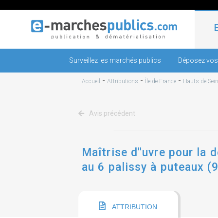
Surveillez les marchés publics
Déposez vos
-
-
-
Accueil
Attributions
Île-de-France
Hauts-de-Sei
Avis précédent
Maîtrise d''uvre pour la 
au 6 palissy à puteaux (
ATTRIBUTION