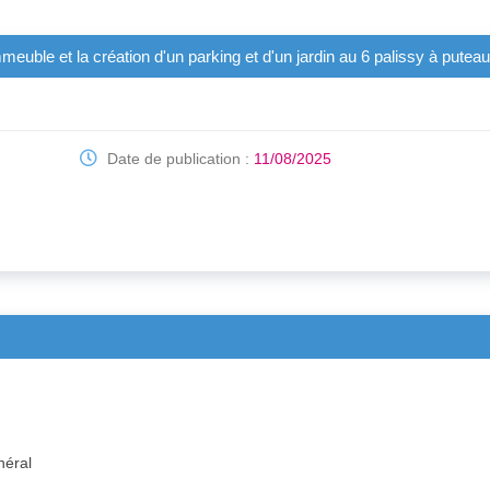
mmeuble et la création d'un parking et d'un jardin au 6 palissy à putea
Date de publication :
11/08/2025
néral