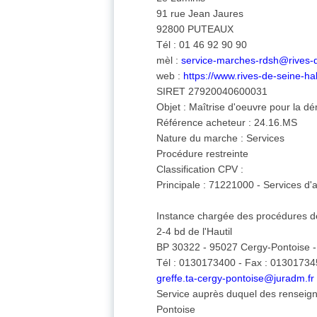
91 rue Jean Jaures
92800 PUTEAUX
Tél : 01 46 92 90 90
mèl :
service-marches-rdsh@rives-de
web :
https://www.rives-de-seine-habi
SIRET 27920040600031
Objet : Maîtrise d'oeuvre pour la dé
Référence acheteur : 24.16.MS
Nature du marche : Services
Procédure restreinte
Classification CPV :
Principale : 71221000 - Services d'a
Instance chargée des procédures de
2-4 bd de l'Hautil
BP 30322 - 95027 Cergy-Pontoise 
Tél : 0130173400 - Fax : 0130173
greffe.ta-cergy-pontoise@juradm.fr
Service auprès duquel des renseigne
Pontoise