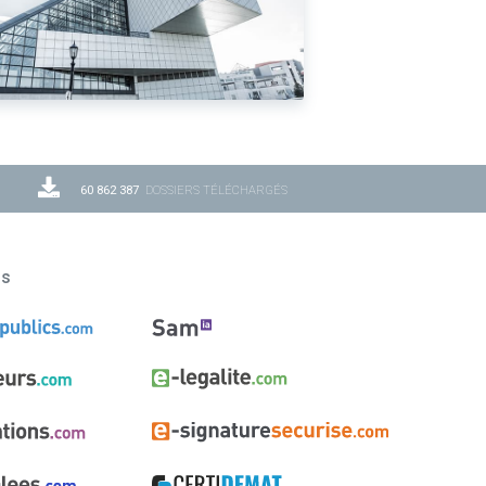
60 862 387
DOSSIERS TÉLÉCHARGÉS
ns