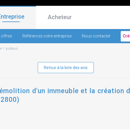
Entreprise
Acheteur
 offres
Référencez votre entreprise
Nous contacter
Cré
-
ne
puteaux
Retour à la liste des avis
démolition d'un immeuble et la création d
92800)