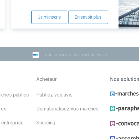
Je m'inscris
En savoir plus
VOIR L'AUDIENCE CERTIFIÉE ACPM-OJD
Acheteur
Nos solutio
archés publics
Publiez vos avis
res
Dématérialisez vos marchés
 entreprise
Sourcing