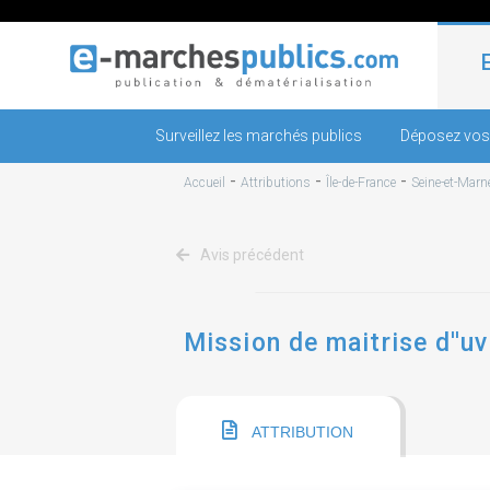
Surveillez les marchés publics
Déposez vos
-
-
-
Accueil
Attributions
Île-de-France
Seine-et-Marn
Avis précédent
Mission de maitrise d''u
ATTRIBUTION