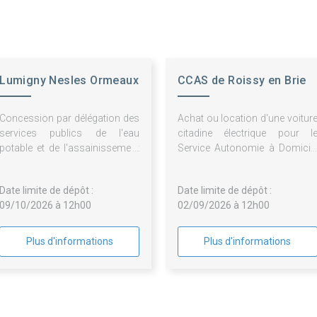
Lumigny Nesles Ormeaux
CCAS de Roissy en Brie
Concession par délégation des
Achat ou location d'une voitur
services publics de l'eau
citadine électrique pour l
potable et de l'assainissement
Service Autonomie à Domicil
collectif sur le territoire de la
(SAD)
commune de Lumigny-Nesles-
Date limite de dépôt :
Date limite de dépôt :
Ormeaux
09/10/2026 à 12h00
02/09/2026 à 12h00
Plus d'informations
Plus d'informations