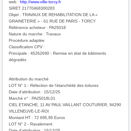
web :
http://www.ville-torcy.fr
SIRET 21770468300283
Objet : TRAVAUX DE REHABILITATION DE LA «
GRAINETERIE » - 61 RUE DE PARIS - TORCY
Référence acheteur : PA25018
Nature du marche : Travaux
Procédure adaptée
Classification CPV :
Principale : 45262690 - Remise en état de bâtiments
dégradés
Attribution du marché
LOT N° 1 - Réfection de l'étanchéité des toitures
Date d'attribution : 15/12/25
Marché n° : PA25018L01
CIEL ETANCHE, 11 AV PAUL VAILLANT COUTURIER, 94290
VILLENEUVE-LE-ROI
Montant HT : 72 695,95 Euros
LOT N° 2 - Ravalement
Date d'attribution : 15/12/25