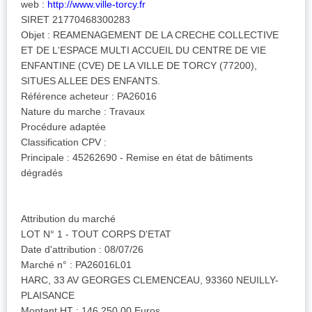
web :
http://www.ville-torcy.fr
SIRET 21770468300283
Objet : REAMENAGEMENT DE LA CRECHE COLLECTIVE
ET DE L'ESPACE MULTI ACCUEIL DU CENTRE DE VIE
ENFANTINE (CVE) DE LA VILLE DE TORCY (77200),
SITUES ALLEE DES ENFANTS.
Référence acheteur : PA26016
Nature du marche : Travaux
Procédure adaptée
Classification CPV :
Principale : 45262690 - Remise en état de bâtiments
dégradés
Attribution du marché
LOT N° 1 - TOUT CORPS D'ETAT
Date d'attribution : 08/07/26
Marché n° : PA26016L01
HARC, 33 AV GEORGES CLEMENCEAU, 93360 NEUILLY-
PLAISANCE
Montant HT : 146 250,00 Euros