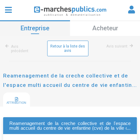
Entreprise
Acheteur
Retour à la liste des
Avis suivant
Avis
avis
précédent
Reamenagement de la creche collective et de
l'espace multi accueil du centre de vie enfantine
(cve) de la ville de torcy (77200), situes allee
des enfants.
ATTRIBUTION
Reamenagement de la creche collective et de l'espace
multi accueil du centre de vie enfantine (cve) de la ville de
torcy (77200), situes allee des enfants.