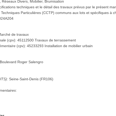
e, Réseaux Divers, Mobilier, Brumisation
ifications techniques et le détail des travaux prévus par le présent ma
 Techniques Particulières (CCTP) communs aux lots et spécifiques à ch
024A204
arché de travaux
pale
(
cpv
):
45112500
Travaux de terrassement
émentaire
(
cpv
):
45233293
Installation de mobilier urbain
 Boulevard Roger Salengro
UTS)
:
Seine-Saint-Denis
(
FR106
)
mentaires
:
les