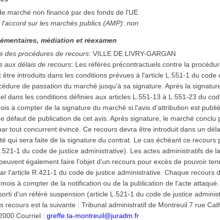
 de marché non financé par des fonds de l'UE
 l'accord sur les marchés publics (AMP)
:
non
émentaires, médiation et réexamen
e des procédures de recours
:
VILLE DE LIVRY-GARGAN
es aux délais de recours
:
Les référés précontractuels contre la procédure
être introduits dans les conditions prévues à l'article L.551-1 du code d
cédure de passation du marché jusqu'à sa signature. Après la signature,
uel dans les conditions définies aux articles L.551-13 à L.551-23 du cod
ois à compter de la signature du marché si l'avis d'attribution est publ
e défaut de publication de cet avis. Après signature, le marché conclu p
n par tout concurrent évincé. Ce recours devra être introduit dans un d
té qui sera faite de la signature du contrat. Le cas échéant ce recours 
.521-1 du code de justice administrative). Les actes administratifs de la 
euvent également faire l'objet d'un recours pour excès de pouvoir tend
ar l'article R.421-1 du code de justice administrative. Chaque recours d
ois à compter de la notification ou de la publication de l'acte attaqu
sorti d'un référé suspension (article L.521-1 du code de justice adminis
s recours est la suivante : Tribunal administratif de Montreuil 7 rue C
000 Courriel :
greffe.ta-montreuil@juradm.fr