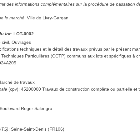
urnit des informations complémentaires sur la procédure de passation 
ne le marché
:
Ville de Livry-Gargan
du lot
:
LOT-0002
 civil, Ouvrages
ifications techniques et le détail des travaux prévus par le présent ma
 Techniques Particulières (CCTP) communs aux lots et spécifiques à ch
024A205
arché de travaux
pale
(
cpv
):
45200000
Travaux de construction complète ou partielle et t
 Boulevard Roger Salengro
UTS)
:
Seine-Saint-Denis
(
FR106
)