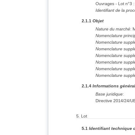
Ouvrages - Lot n°3 :
Identifiant de la pro
2.1.1
Objet
Nature du marché
:
M
Nomenclature princi
Nomenclature suppl
Nomenclature suppl
Nomenclature suppl
Nomenclature suppl
Nomenclature suppl
Nomenclature suppl
2.1.4
Informations généra
Base juridique
:
Directive 2014/24/U
5.
Lot
5.1
Identifiant technique 