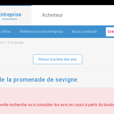
Entreprise
Acheteur
 offres
Référencez votre entreprise
Nous contacter
Cré
-
enis
livry-gargan
Retour à la liste des avis
e la promenade de sevigne
elle recherche ou à consulter les avis en cours à partir du bouton