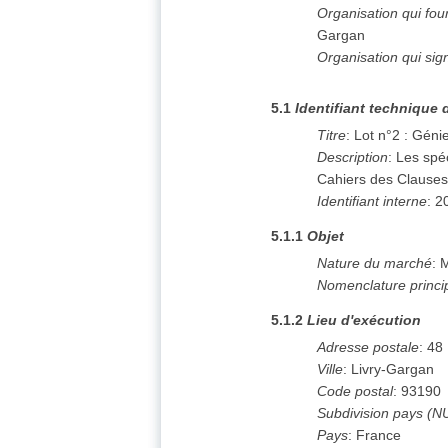
Organisation qui fo
Gargan
Organisation qui sig
5.1
Identifiant technique 
Titre
:
Lot n°2 : Génie
Description
:
Les spéc
Cahiers des Clauses
Identifiant interne
:
2
5.1.1
Objet
Nature du marché
:
M
Nomenclature princi
5.1.2
Lieu d'exécution
Adresse postale
:
48
Ville
:
Livry-Gargan
Code postal
:
93190
Subdivision pays (N
Pays
:
France