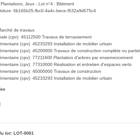
 Plantations, Jeux - Lot n°4 : Bâtiment
cédure
:
6b165b25-fbc0-4a4c-bece-f532a9d575c4
arché de travaux
pale
(
cpv
):
45112500
Travaux de terrassement
émentaire
(
cpv
):
45233293
Installation de mobilier urbain
émentaire
(
cpv
):
45200000
Travaux de construction complète ou partiell
émentaire
(
cpv
):
77211600
Plantation d'arbres par ensemencement
émentaire
(
cpv
):
77310000
Réalisation et entretien d'espaces verts
émentaire
(
cpv
):
45000000
Travaux de construction
émentaire
(
cpv
):
45233293
Installation de mobilier urbain
les
E
du lot
:
LOT-0001