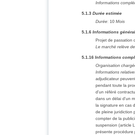
Informations complé
5.1.3
Durée estimée
Durée
:
10
Mois
5.1.6
Informations généra
Projet de passation
Le marché relève de
5.1.16
Informations compl
Organisation chargé
Informations relativ
adjudicateur peuvent 
pendant toute la pro
d'un référé contract
dans un délai d'un m
la signature en cas d
de pleine juridictio
compter de la publici
suspension (article L
présente procédure p