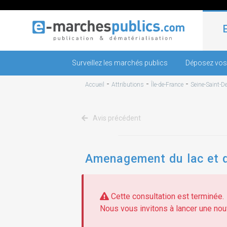
Surveillez les marchés publics
Déposez vos
-
-
-
Accueil
Attributions
Île-de-France
Seine-Saint-D
Avis précédent
Amenagement du lac et d
Cette consultation est terminée.
Nous vous invitons à lancer une nouv