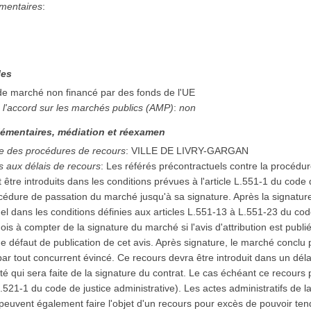
mentaires
:
les
 de marché non financé par des fonds de l'UE
 l'accord sur les marchés publics (AMP)
:
non
émentaires, médiation et réexamen
e des procédures de recours
:
VILLE DE LIVRY-GARGAN
es aux délais de recours
:
Les référés précontractuels contre la procédure
être introduits dans les conditions prévues à l'article L.551-1 du code d
cédure de passation du marché jusqu'à sa signature. Après la signature,
uel dans les conditions définies aux articles L.551-13 à L.551-23 du cod
ois à compter de la signature du marché si l'avis d'attribution est publ
e défaut de publication de cet avis. Après signature, le marché conclu p
n par tout concurrent évincé. Ce recours devra être introduit dans un d
té qui sera faite de la signature du contrat. Le cas échéant ce recours 
.521-1 du code de justice administrative). Les actes administratifs de la 
euvent également faire l'objet d'un recours pour excès de pouvoir tend