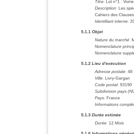
Titre
:
Lot n°1 : Voiri
Description
:
Les spéc
Cahiers des Clauses
Identifiant interne
:
2
5.1.1
Objet
Nature du marché
:
M
Nomenclature princi
Nomenclature suppl
5.1.2
Lieu d'exécution
Adresse postale
:
48
Ville
:
Livry-Gargan
Code postal
:
93190
Subdivision pays (N
Pays
:
France
Informations complé
5.1.3
Durée estimée
Durée
:
12
Mois
5.1.6
Informations généra