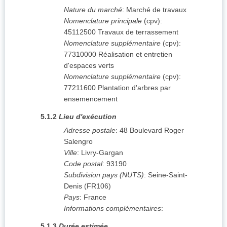
Nature du marché
:
Marché de travaux
Nomenclature principale
(
cpv
):
45112500
Travaux de terrassement
Nomenclature supplémentaire
(
cpv
):
77310000
Réalisation et entretien
d'espaces verts
Nomenclature supplémentaire
(
cpv
):
77211600
Plantation d'arbres par
ensemencement
5.1.2
Lieu d'exécution
Adresse postale
:
48 Boulevard Roger
Salengro
Ville
:
Livry-Gargan
Code postal
:
93190
Subdivision pays (NUTS)
:
Seine-Saint-
Denis
(
FR106
)
Pays
:
France
Informations complémentaires
:
5.1.3
Durée estimée