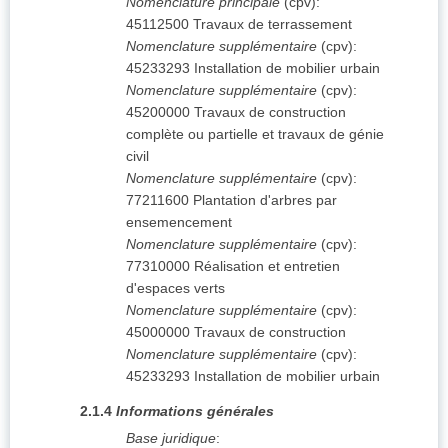
Nomenclature principale
(
cpv
):
45112500
Travaux de terrassement
Nomenclature supplémentaire
(
cpv
):
45233293
Installation de mobilier urbain
Nomenclature supplémentaire
(
cpv
):
45200000
Travaux de construction
complète ou partielle et travaux de génie
civil
Nomenclature supplémentaire
(
cpv
):
77211600
Plantation d'arbres par
ensemencement
Nomenclature supplémentaire
(
cpv
):
77310000
Réalisation et entretien
d'espaces verts
Nomenclature supplémentaire
(
cpv
):
45000000
Travaux de construction
Nomenclature supplémentaire
(
cpv
):
45233293
Installation de mobilier urbain
2.1.4
Informations générales
Base juridique
: