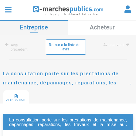
Entreprise
Acheteur
Retour à la liste des
Avis suivant
Avis
avis
précédent
La consultation porte sur les prestations de
maintenance, dépannages, réparations, les
travaux et la mise aux normes de l'ensemble des
ascenseurs et plates-formes élévatrices de mc
ATTRIBUTION
habitat.
La consultation porte sur les prestations de maintenance,
dépannages, réparations, les travaux et la mise aux
normes de l'ensemble des ascenseurs et plates-formes
élévatrices de mc habitat.