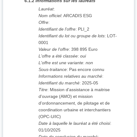
6.1.2
Informations sur les lauréats
Lauréat
:
Nom officiel
:
ARCADIS ESG
Offre
:
Identifiant de l'offre
:
PLI_2
Identifiant du lot ou groupe de lots
:
LOT-
0001
Valeur de l'offre
:
398 895
Euro
L'offre a été classée
:
oui
L'offre est une variante
:
non
Sous-traitance
:
Pas encore connu
Informations relatives au marché
:
Identifiant du marché
:
2025-05
Titre
:
Mission d'assistance à maitrise
d'ouvrage (AMO) et mission
d'ordonnancement, de pilotage et de
coordination urbaine et interchantiers
(OPC-U/IC)
Date à laquelle le lauréat a été choisi
:
01/10/2025
Date de conclusion du marché
: