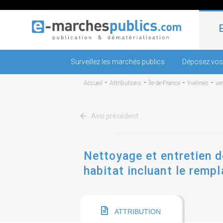
Surveillez les marchés publics
Déposez vos
-
-
-
-
Accueil
Attributions
Île-de-France
Yvelines
ver
Avis précédent
Nettoyage et entretien d
habitat incluant le remp
ATTRIBUTION