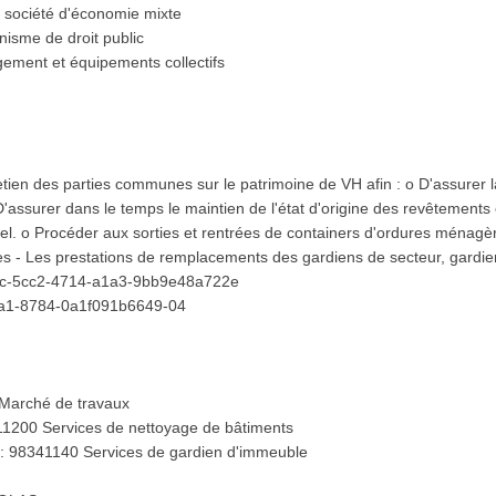
société d'économie mixte
nisme de droit public
ogement et équipements collectifs
retien des parties communes sur le patrimoine de VH afin : o D'assurer la
'assurer dans le temps le maintien de l'état d'origine des revêtement
turel. o Procéder aux sorties et rentrées de containers d'ordures ménag
es - Les prestations de remplacements des gardiens de secteur, gardien
f22c-5cc2-4714-a1a3-9bb9e48a722e
3a1-8784-0a1f091b6649-04
 Marché de travaux
11200 Services de nettoyage de bâtiments
: 98341140 Services de gardien d'immeuble