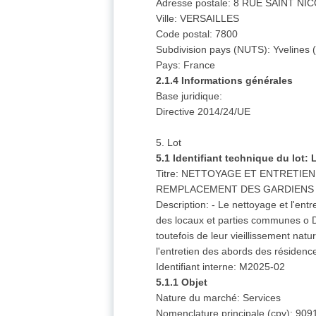
Adresse postale: 8 RUE SAINT NI
Ville: VERSAILLES
Code postal: 7800
Subdivision pays (NUTS): Yvelines
Pays: France
2.1.4 Informations générales
Base juridique:
Directive 2014/24/UE
5. Lot
5.1 Identifiant technique du lot:
Titre: NETTOYAGE ET ENTRETIE
REMPLACEMENT DES GARDIENS D
Description: - Le nettoyage et l'ent
des locaux et parties communes o D
toutefois de leur vieillissement na
l'entretien des abords des résidenc
Identifiant interne: M2025-02
5.1.1 Objet
Nature du marché: Services
Nomenclature principale (cpv): 909