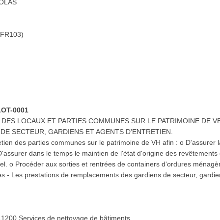
COLAS
 (FR103)
 LOT-0001
N DES LOCAUX ET PARTIES COMMUNES SUR LE PATRIMOINE DE V
E SECTEUR, GARDIENS ET AGENTS D'ENTRETIEN.
retien des parties communes sur le patrimoine de VH afin : o D'assurer la
'assurer dans le temps le maintien de l'état d'origine des revêtement
turel. o Procéder aux sorties et rentrées de containers d'ordures ménag
es - Les prestations de remplacements des gardiens de secteur, gardien
11200 Services de nettoyage de bâtiments