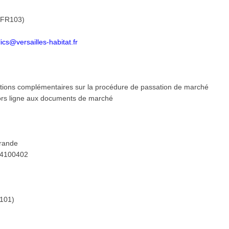
 (FR103)
cs@versailles-habitat.fr
mations complémentaires sur la procédure de passation de marché
hors ligne aux documents de marché
Grande
64100402
R101)