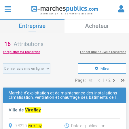
Entreprise
Acheteur
16
Attributions
Enregistrer ma recherche
Lancer une nouvelle recherche
Filtrer
Page :
|
1
/ 2
|
Marché d'exploitation et de maintenance des installations
climatisation, ventilation et chauffage des bâtiments de l…
Ville de
Viroflay
78220
Viroflay
Date de publication :