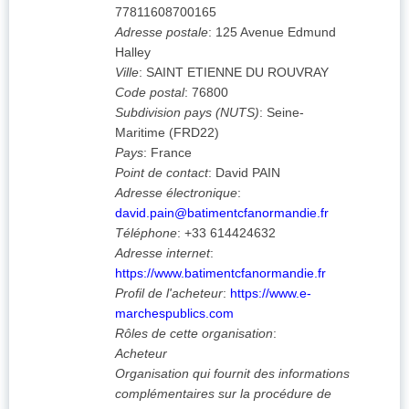
77811608700165
Adresse postale
:
125 Avenue Edmund
Halley
Ville
:
SAINT ETIENNE DU ROUVRAY
Code postal
:
76800
Subdivision pays (NUTS)
:
Seine-
Maritime
(
FRD22
)
Pays
:
France
Point de contact
:
David PAIN
Adresse électronique
:
david.pain@batimentcfanormandie.fr
Téléphone
:
+33 614424632
Adresse internet
:
https://www.batimentcfanormandie.fr
Profil de l'acheteur
:
https://www.e-
marchespublics.com
Rôles de cette organisation
:
Acheteur
Organisation qui fournit des informations
complémentaires sur la procédure de