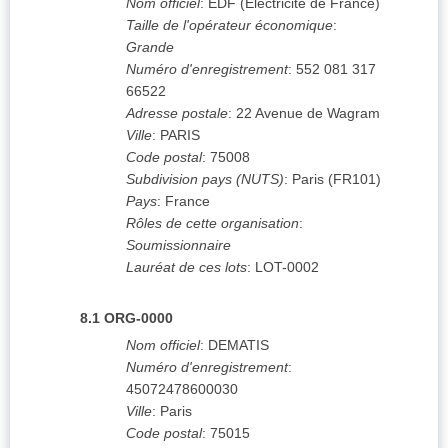
Nom officiel
:
EDF (Electricité de France)
Taille de l'opérateur économique
:
Grande
Numéro d'enregistrement
:
552 081 317
66522
Adresse postale
:
22 Avenue de Wagram
Ville
:
PARIS
Code postal
:
75008
Subdivision pays (NUTS)
:
Paris
(
FR101
)
Pays
:
France
Rôles de cette organisation
:
Soumissionnaire
Lauréat de ces lots
:
LOT-0002
8.1
ORG-0000
Nom officiel
:
DEMATIS
Numéro d'enregistrement
:
45072478600030
Ville
:
Paris
Code postal
:
75015