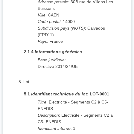
Adresse postale
:
30B rue de Villons Les
Buissons
Ville
:
CAEN
Code postal
:
14000
Subdivision pays (NUTS)
:
Calvados
(
FRD11
)
Pays
:
France
2.1.4
Informations générales
Base juridique
:
Directive 2014/24/UE
5.
Lot
5.1
Identifiant technique du lot
:
LOT-0001
Titre
:
Electricité - Segments C2 à C5-
ENEDIS
Description
:
Electricité - Segments C2 à
C5- ENEDIS
Identifiant interne
:
1