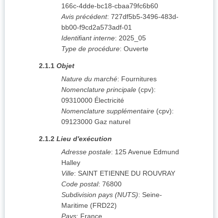
166c-4dde-bc18-cbaa79fc6b60
Avis précédent
:
727df5b5-3496-483d-
bb00-f9cd2a573adf-01
Identifiant interne
:
2025_05
Type de procédure
:
Ouverte
2.1.1
Objet
Nature du marché
:
Fournitures
Nomenclature principale
(
cpv
):
09310000
Électricité
Nomenclature supplémentaire
(
cpv
):
09123000
Gaz naturel
2.1.2
Lieu d'exécution
Adresse postale
:
125 Avenue Edmund
Halley
Ville
:
SAINT ETIENNE DU ROUVRAY
Code postal
:
76800
Subdivision pays (NUTS)
:
Seine-
Maritime
(
FRD22
)
Pays
:
France