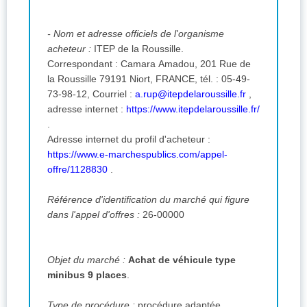
- Nom et adresse officiels de l'organisme
acheteur :
ITEP de la Roussille.
Correspondant : Camara Amadou, 201 Rue de
la Roussille 79191 Niort, FRANCE, tél. : 05-49-
73-98-12,
Courriel :
a.rup@itepdelaroussille.fr
,
adresse internet :
https://www.itepdelaroussille.fr/
.
Adresse internet du profil d'acheteur :
https://www.e-marchespublics.com/appel-
offre/1128830
.
Référence d'identification du marché qui figure
dans l'appel d'offres :
26-00000
Objet du marché :
Achat de véhicule type
minibus 9 places
.
Type de procédure :
procédure adaptée.