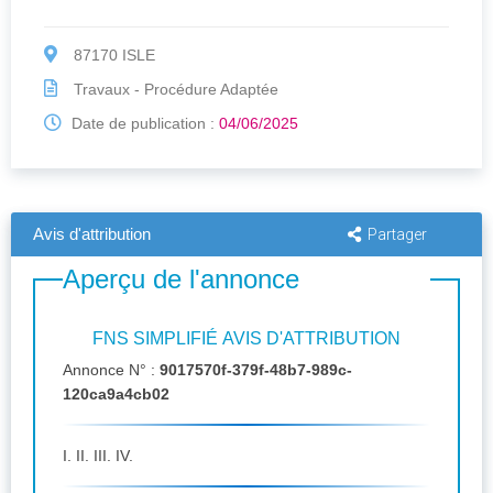
87170 ISLE
Travaux - Procédure Adaptée
Date de publication :
04/06/2025
Avis d'attribution
Partager
Aperçu de l'annonce
FNS SIMPLIFIÉ AVIS D'ATTRIBUTION
Annonce N° :
9017570f-379f-48b7-989c-
120ca9a4cb02
I. II. III. IV.