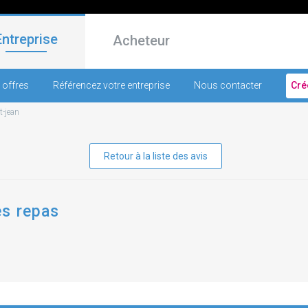
Entreprise
Acheteur
 offres
Référencez votre entreprise
Nous contacter
Cré
t-jean
Retour à la liste des avis
es repas