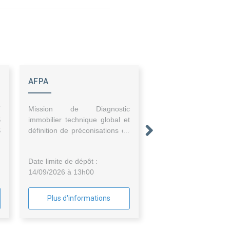
AFPA
T
Mission de Diagnostic
S
immobilier technique global et
S
définition de préconisations de
remise en état du centre AFPA
A
de Balma
Date limite de dépôt :
14/09/2026 à 13h00
Plus d'informations