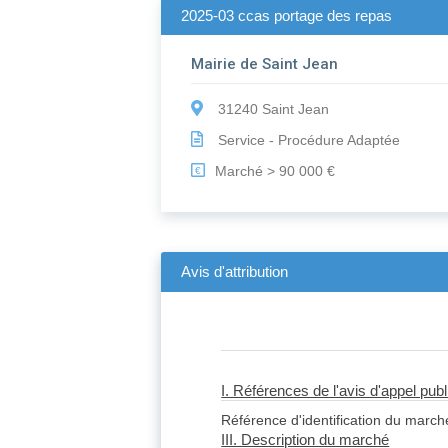
2025-03 ccas portage des repas
Mairie de Saint Jean
31240 Saint Jean
Service - Procédure Adaptée
Marché > 90 000 €
€
Avis d'attribution
I. Références de l'avis d'appel pub
Référence d'identification du marché 
III. Description du marché