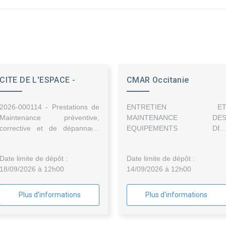
CITE DE L'ESPACE -
CMAR Occitanie
SEMECCEL
2026-000114 - Prestations de
ENTRETIEN E
Maintenance préventive,
MAINTENANCE DE
corrective et de dépannage
EQUIPEMENTS DE
des ascenseurs, monte-charge
LABORATOIRES
et plateforme des sites de la
ALIMENTAIRES DE LA CM
Date limite de dépôt :
Date limite de dépôt :
SEMECCEL (Cité de l'espace
FORMATION NIMES
18/09/2026 à 12h00
14/09/2026 à 12h00
et L'Envol des Pionniers)
Plus d'informations
Plus d'informations