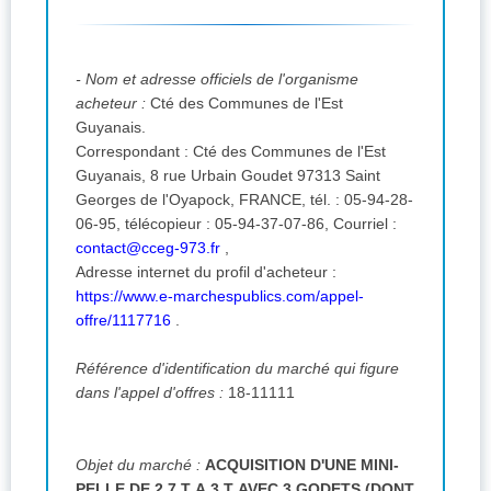
- Nom et adresse officiels de l'organisme
acheteur :
Cté des Communes de l'Est
Guyanais.
Correspondant : Cté des Communes de l'Est
Guyanais, 8 rue Urbain Goudet 97313 Saint
Georges de l'Oyapock, FRANCE, tél. : 05-94-28-
06-95,
télécopieur :
05-94-37-07-86,
Courriel :
contact@cceg-973.fr
,
Adresse internet du profil d'acheteur :
https://www.e-marchespublics.com/appel-
offre/1117716
.
Référence d'identification du marché qui figure
dans l'appel d'offres :
18-11111
Objet du marché :
ACQUISITION D'UNE MINI-
PELLE DE 2,7 T A 3 T AVEC 3 GODETS (DONT