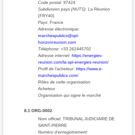
Code postal
:
97424
Subdivision pays (NUTS)
:
La Réunion
(
FRY40
)
Pays
:
France
Adresse électronique
:
marchespublics@spl-
horizonreunion.com
Téléphone
:
+33 262445702
Adresse internet
:
https://energies-
reunion.com/la-spl-energies-reunion/
Profil de l'acheteur
:
https://www.e-
marchespublics.com/
Rôles de cette organisation
:
Acheteur
Organisation qui signe le marché
8.1
ORG-0002
Nom officiel
:
TRIBUNAL JUDICIAIRE DE
SAINT-PIERRE
Numéro d'enregistrement
: