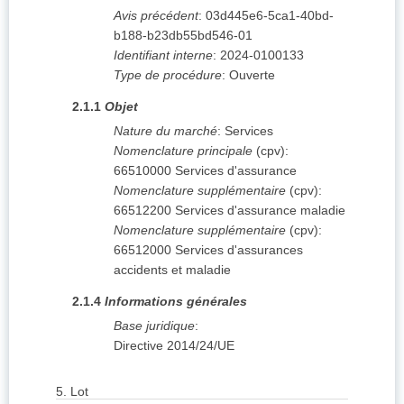
Avis précédent
:
03d445e6-5ca1-40bd-
b188-b23db55bd546-01
Identifiant interne
:
2024-0100133
Type de procédure
:
Ouverte
2.1.1
Objet
Nature du marché
:
Services
Nomenclature principale
(
cpv
):
66510000
Services d'assurance
Nomenclature supplémentaire
(
cpv
):
66512200
Services d'assurance maladie
Nomenclature supplémentaire
(
cpv
):
66512000
Services d'assurances
accidents et maladie
2.1.4
Informations générales
Base juridique
:
Directive 2014/24/UE
5.
Lot