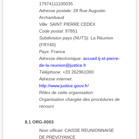
17974111100035
Adresse postale
:
28 Rue Augustin
Archambaud
Ville
:
SAINT PIERRE CEDEX
Code postal
:
97851
Subdivision pays (NUTS)
:
La Réunion
(
FRY40
)
Pays
:
France
Adresse électronique
:
accueil.tj-st-pierre-
de-la-reunion@justice.fr
Téléphone
:
+33 262961000
Adresse internet
:
http://www.justice.gouv.fr/
Rôles de cette organisation
:
Organisation chargée des procédures de
recours
8.1
ORG-0003
Nom officiel
:
CAISSE REUNIONNAISE
DE PREVOYANCE