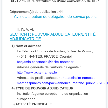
D3 - Formulaire d'attribution d'une convention de DSP
Département(s) de publication :
44
Avis d'attribution de délégation de service public
I. II. III. IV. V. VI.
SECTION I : POUVOIR ADJUDICATEUR/ENTITÉ
ADJUDICATRICE
I.1) Nom et adresse
La Cité des Congrès de Nantes, 5 Rue de Valmy ,
44041, NANTES. FRANCE. Courriel :
benjamin.constantin@lacite-nantes.fr
.
Adresse générale de l'autorité délégante :
http://www.lacite-nantes.fr/
Adresse du profil d'acheteur :
https://lacite-nantes.e-
marchespublics.com/pack/annonce_marche_public_7516_1
I.4) TYPE DE POUVOIR ADJUDICATEUR
Institution/agence européenne ou organisation
européenne
I.5) ACTIVITÉ PRINCIPALE