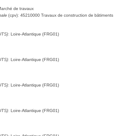
arché de travaux
pale
(
cpv
):
45210000
Travaux de construction de bâtiments
UTS)
:
Loire-Atlantique
(
FRG01
)
UTS)
:
Loire-Atlantique
(
FRG01
)
UTS)
:
Loire-Atlantique
(
FRG01
)
UTS)
:
Loire-Atlantique
(
FRG01
)