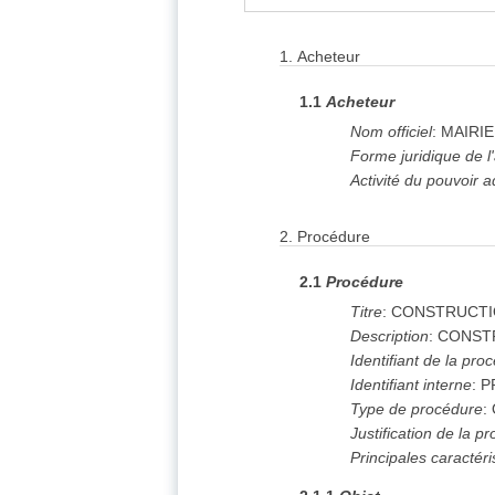
ex
1. Acheteur
ex
1.
Acheteur
2. Procédure
exp
5. Lot
(19)
1.1
Acheteur
6. Résultats
(19)
Nom officiel
:
MAIRI
8. Organisations
Forme juridique de l
Activité du pouvoir a
2.
Procédure
2.1
Procédure
Titre
:
CONSTRUCTI
Description
:
CONSTR
Identifiant de la pro
Identifiant interne
:
P
Type de procédure
:
Justification de la 
Principales caractér