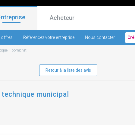
Entreprise
Acheteur
 offres
Référencez votre entreprise
Nous contacter
Cré
-
tique
pornichet
Retour à la liste des avis
 technique municipal