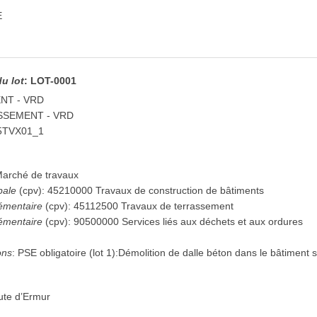
E
du lot
:
LOT-0001
NT - VRD
SSEMENT - VRD
5TVX01_1
arché de travaux
pale
(
cpv
):
45210000
Travaux de construction de bâtiments
émentaire
(
cpv
):
45112500
Travaux de terrassement
émentaire
(
cpv
):
90500000
Services liés aux déchets et aux ordures
ons
:
PSE obligatoire (lot 1):Démolition de dalle béton dans le bâtiment s
ute d’Ermur