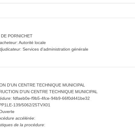
pand_more
pand_more
and_more
expand_more
E DE PORNICHET
expand_more
(18)
'acheteur
:
Autorité locale
djudicateur
:
Services d'administration générale
ON D'UN CENTRE TECHNIQUE MUNICIPAL
UCTION D'UN CENTRE TECHNIQUE MUNICIPAL
cédure
:
fdfaeb0e-f9b5-4fce-94b9-66f0d441be32
PP1LE-139/5062/25TVX01
Ouverte
procédure accélérée
:
istiques de la procédure
: