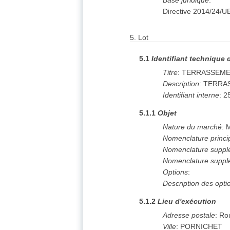
Base juridique
:
Directive 2014/24/U
5.
Lot
5.1
Identifiant technique 
Titre
:
TERRASSEME
Description
:
TERRA
Identifiant interne
:
2
5.1.1
Objet
Nature du marché
:
M
Nomenclature princi
Nomenclature suppl
Nomenclature suppl
Options
:
Description des opti
5.1.2
Lieu d'exécution
Adresse postale
:
Ro
Ville
:
PORNICHET