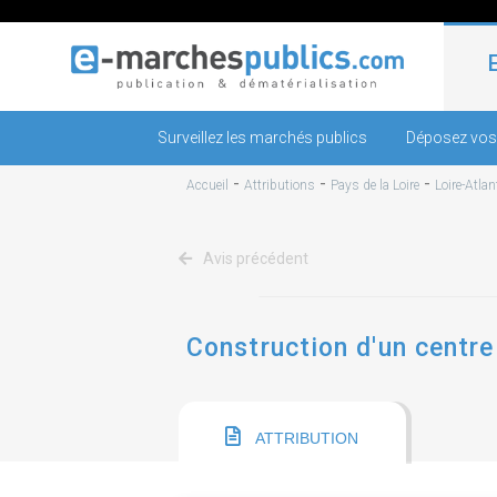
Surveillez les marchés publics
Déposez vos
-
-
-
Accueil
Attributions
Pays de la Loire
Loire-Atlan
Avis précédent
Construction d'un centre
ATTRIBUTION