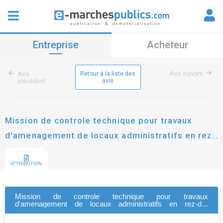
Entreprise
Acheteur
Retour à la liste des
Avis suivant
Avis
avis
précédent
Mission de controle technique pour travaux
d'amenagement de locaux administratifs en rez-
de-chaussee d'immeuble - saint-sebastien-sur-
loire (44)
ATTRIBUTION
Mission de controle technique pour travaux
d'amenagement de locaux administratifs en rez-de-
chaussee d'immeuble - saint-sebastien-sur-loire (44)