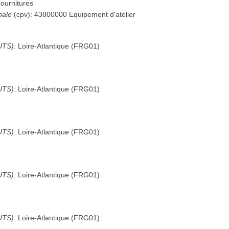
ournitures
pale
(
cpv
):
43800000
Equipement d'atelier
UTS)
:
Loire-Atlantique
(
FRG01
)
UTS)
:
Loire-Atlantique
(
FRG01
)
UTS)
:
Loire-Atlantique
(
FRG01
)
UTS)
:
Loire-Atlantique
(
FRG01
)
UTS)
:
Loire-Atlantique
(
FRG01
)