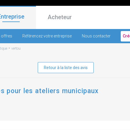
Entreprise
Acheteur
 offres
Référencez votre entreprise
Nous contacter
Cré
-
tique
vertou
Retour à la liste des avis
es pour les ateliers municipaux