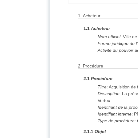
ex
1. Acheteur
ex
1.
Acheteur
2. Procédure
exp
5. Lot
(5)
1.1
Acheteur
e
6. Résultats
(5)
Nom officiel
:
Ville 
8. Organisations
Forme juridique de l
Informations relati
Activité du pouvoir a
2.
Procédure
2.1
Procédure
Titre
:
Acquisition de 
Description
:
La prése
Vertou.
Identifiant de la pro
Identifiant interne
:
P
Type de procédure
:
2.1.1
Objet