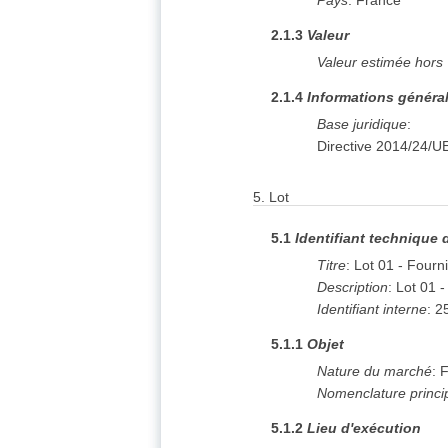
Pays
:
France
2.1.3
Valeur
Valeur estimée hors
2.1.4
Informations généra
Base juridique
:
Directive 2014/24/U
5.
Lot
5.1
Identifiant technique 
Titre
:
Lot 01 - Fourni
Description
:
Lot 01 -
Identifiant interne
:
2
5.1.1
Objet
Nature du marché
:
F
Nomenclature princi
5.1.2
Lieu d'exécution