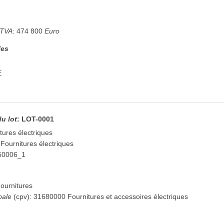
 TVA
:
474 800
Euro
les
E
du lot
:
LOT-0001
tures électriques
 Fournitures électriques
50006_1
ournitures
pale
(
cpv
):
31680000
Fournitures et accessoires électriques