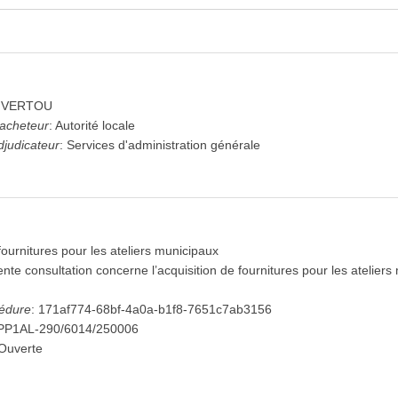
pand_more
pand_more
and_more
xpand_more
de VERTOU
expand_more
(6)
'acheteur
:
Autorité locale
ves à l'avis
djudicateur
:
Services d'administration générale
fournitures pour les ateliers municipaux
nte consultation concerne l’acquisition de fournitures pour les ateliers
cédure
:
171af774-68bf-4a0a-b1f8-7651c7ab3156
PP1AL-290/6014/250006
Ouverte