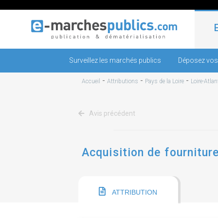
Surveillez les marchés publics
Déposez vos
-
-
-
Accueil
Attributions
Pays de la Loire
Loire-Atlan
Avis précédent
Acquisition de fournitur
ATTRIBUTION