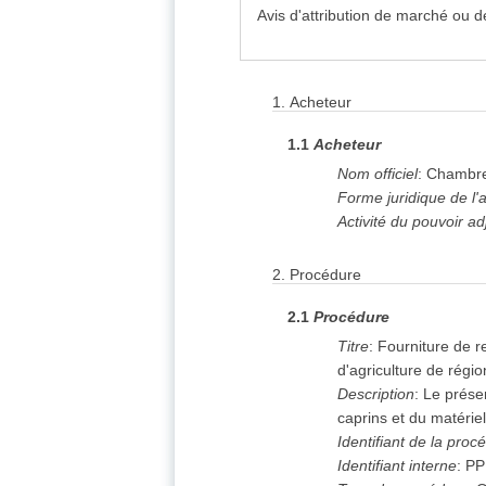
Avis d'attribution de marché ou d
1. Acheteur
1.
Acheteur
1.1
Acheteur
2. Procédure
Nom officiel
:
Chambre 
Forme juridique de l'
Activité du pouvoir ad
5. Lot
(11)
2.
Procédure
2.1
Procédure
6. Résultats
(11)
Titre
:
Fourniture de re
d'agriculture de régio
8. Organisations
(6)
Description
:
Le présen
caprins et du matérie
Identifiant de la proc
Identifiant interne
:
PP
Informations relatives