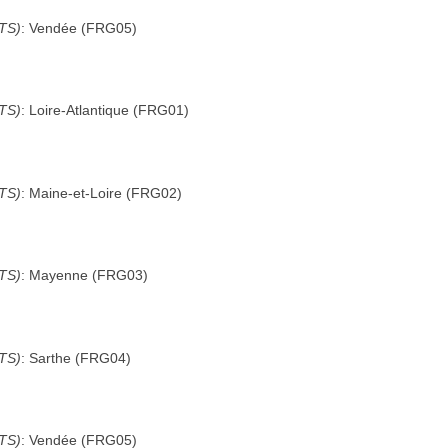
UTS)
:
Vendée
(
FRG05
)
UTS)
:
Loire-Atlantique
(
FRG01
)
UTS)
:
Maine-et-Loire
(
FRG02
)
UTS)
:
Mayenne
(
FRG03
)
UTS)
:
Sarthe
(
FRG04
)
UTS)
:
Vendée
(
FRG05
)