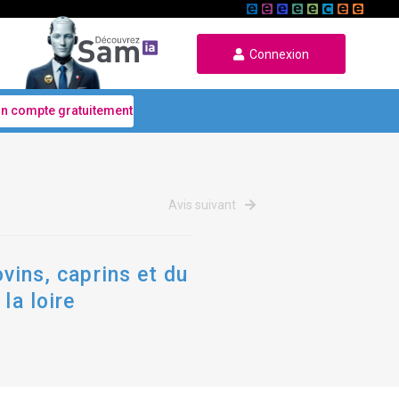
Connexion
un compte gratuitement
Avis suivant
ovins, caprins et du
la loire