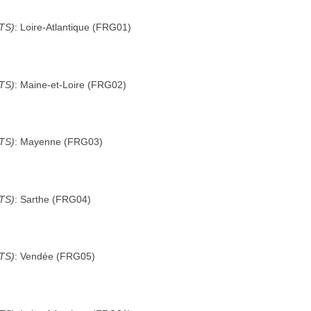
UTS)
:
Loire-Atlantique
(
FRG01
)
UTS)
:
Maine-et-Loire
(
FRG02
)
UTS)
:
Mayenne
(
FRG03
)
UTS)
:
Sarthe
(
FRG04
)
UTS)
:
Vendée
(
FRG05
)