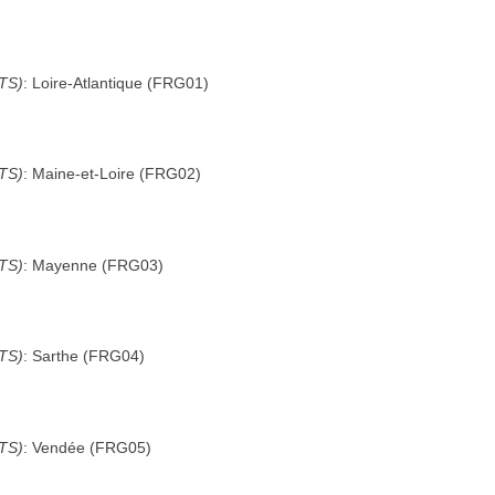
UTS)
:
Loire-Atlantique
(
FRG01
)
UTS)
:
Maine-et-Loire
(
FRG02
)
UTS)
:
Mayenne
(
FRG03
)
UTS)
:
Sarthe
(
FRG04
)
UTS)
:
Vendée
(
FRG05
)