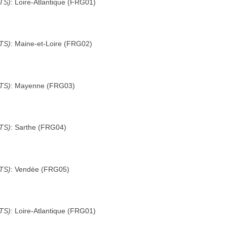
UTS)
:
Loire-Atlantique
(
FRG01
)
UTS)
:
Maine-et-Loire
(
FRG02
)
UTS)
:
Mayenne
(
FRG03
)
UTS)
:
Sarthe
(
FRG04
)
UTS)
:
Vendée
(
FRG05
)
UTS)
:
Loire-Atlantique
(
FRG01
)