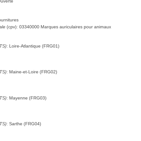
uverte
urnitures
ale
(
cpv
):
03340000
Marques auriculaires pour animaux
UTS)
:
Loire-Atlantique
(
FRG01
)
UTS)
:
Maine-et-Loire
(
FRG02
)
UTS)
:
Mayenne
(
FRG03
)
UTS)
:
Sarthe
(
FRG04
)