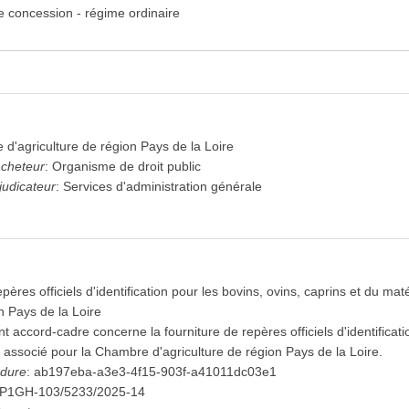
e concession - régime ordinaire
expand_more
expand_more
d'agriculture de région Pays de la Loire
acheteur
:
Organisme de droit public
judicateur
:
Services d'administration générale
expand_more
expand_more
pères officiels d'identification pour les bovins, ovins, caprins et du m
n Pays de la Loire
expand_more
t accord-cadre concerne la fourniture de repères officiels d'identificati
l associé pour la Chambre d'agriculture de région Pays de la Loire.
édure
:
ab197eba-a3e3-4f15-903f-a41011dc03e1
P1GH-103/5233/2025-14
 à l'avis