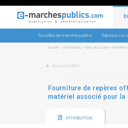
E
Surveillez les marchés publics
Déposez vos o
-
-
-
Accueil
Attributions
Pays de la Loire
Maine-et-Lo
Avis précédent
Fourniture de repères off
matériel associé pour la 
ATTRIBUTION