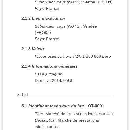
Subdivision pays (NUTS)
:
Sarthe
(
FRG04
)
Pays
:
France
2.1.2
Lieu d'exécution
Subdivision pays (NUTS)
:
Vendée
(
FRG05
)
Pays
:
France
2.1.3
Valeur
Valeur estimée hors TVA
:
1 260 000
Euro
2.1.4
Informations générales
Base juridique
:
Directive 2014/24/UE
5.
Lot
5.1
Identifiant technique du lot
:
LOT-0001
Titre
:
Marché de prestations intellectuelles
Description
:
Marché de prestations
intellectuelles