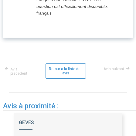
question est officiellement disponible
:
français
expand_m
1. Acheteur
expand_m
2. Procédure
5. Lot: LOT-0001 - Marché de prestations
Retour à la liste des
Avis suivant
Avis
avis
précédent
intellectuelles
expand_m
6. Résultats
Avis à proximité :
expand_m
8. Organisations
(4)
GEVES