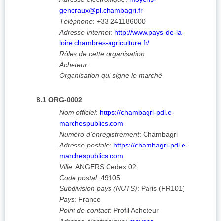
generaux@pl.chambagri.fr
Téléphone
:
+33 241186000
Adresse internet
:
http://www.pays-de-la-
loire.chambres-agriculture.fr/
Rôles de cette organisation
:
Acheteur
Organisation qui signe le marché
8.1
ORG-0002
Nom officiel
:
https://chambagri-pdl.e-
marchespublics.com
Numéro d'enregistrement
:
Chambagri
Adresse postale
:
https://chambagri-pdl.e-
marchespublics.com
Ville
:
ANGERS Cedex 02
Code postal
:
49105
Subdivision pays (NUTS)
:
Paris
(
FR101
)
Pays
:
France
Point de contact
:
Profil Acheteur