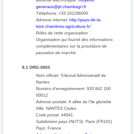
Adresse électronique
:
moyens-
generaux@pl.chambagri.fr
Téléphone
:
+33 241186000
Adresse internet
:
http://pays-de-la-
loire.chambres-agriculture.fr/
Rôles de cette organisation
:
Organisation qui fournit des informations
complémentaires sur la procédure de
passation de marché
8.1
ORG-0003
Nom officiel
:
Tribunal Administratif de
Nantes
Numéro d'enregistrement
:
920 842 150
00012
Adresse postale
:
6 allée de l’île gloriette
Ville
:
NANTES Cedex
Code postal
:
44041
Subdivision pays (NUTS)
:
Paris
(
FR101
)
Pays
:
France