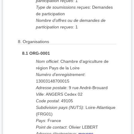
participation reçues
:
1
Type de soumissions reçues
:
Demandes
de participation
Nombre d'offres ou de demandes de
participation reçues
:
1
8.
Organisations
8.1
ORG-0001
Nom officiel
:
Chambre d'agriculture de
région Pays de la Loire
Numéro d'enregistrement
:
13003148700015
Adresse postale
:
9 rue André-Brouard
Ville
:
ANGERS Cedex 02
Code postal
:
49105
Subdivision pays (NUTS)
:
Loire-Atlantique
(
FRG01
)
Pays
:
France
Point de contact
:
Olivier LEBERT
Adresse électronique
:
moyens-