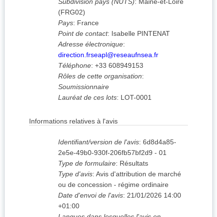
Subdivision pays (NUTS)
:
Maine-et-Loire
(
FRG02
)
Pays
:
France
Point de contact
:
Isabelle PINTENAT
Adresse électronique
:
direction.frseapl@reseaufnsea.fr
Téléphone
:
+33 608949153
Rôles de cette organisation
:
Soumissionnaire
Lauréat de ces lots
:
LOT-0001
Informations relatives à l'avis
Identifiant/version de l'avis
:
6d8d4a85-
2e5e-49b0-930f-206fb57bf2d9
-
01
Type de formulaire
:
Résultats
Type d'avis
:
Avis d'attribution de marché
ou de concession - régime ordinaire
Date d'envoi de l'avis
:
21/01/2026
14:00
+01:00
Langues dans lesquelles l'avis en