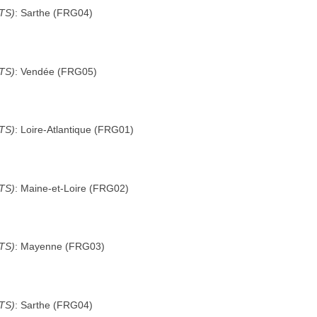
UTS)
:
Sarthe
(
FRG04
)
UTS)
:
Vendée
(
FRG05
)
UTS)
:
Loire-Atlantique
(
FRG01
)
UTS)
:
Maine-et-Loire
(
FRG02
)
UTS)
:
Mayenne
(
FRG03
)
UTS)
:
Sarthe
(
FRG04
)