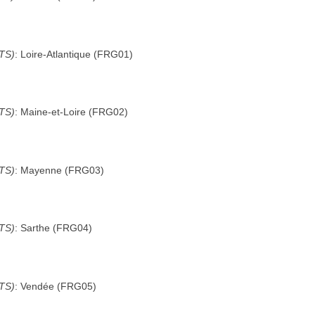
UTS)
:
Loire-Atlantique
(
FRG01
)
UTS)
:
Maine-et-Loire
(
FRG02
)
UTS)
:
Mayenne
(
FRG03
)
UTS)
:
Sarthe
(
FRG04
)
UTS)
:
Vendée
(
FRG05
)