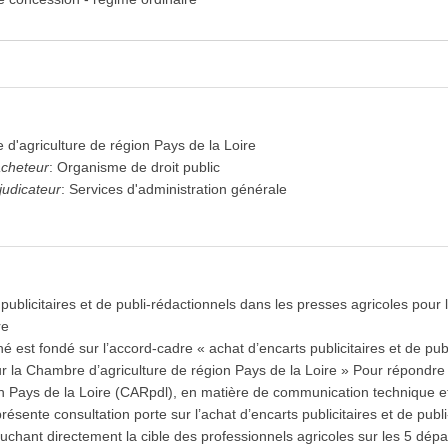
expand_more
expand_more
d'agriculture de région Pays de la Loire
acheteur
:
Organisme de droit public
judicateur
:
Services d'administration générale
expand_more
expand_more
publicitaires et de publi-rédactionnels dans les presses agricoles pour
re
expand_more
 est fondé sur l’accord-cadre « achat d’encarts publicitaires et de pub
ur la Chambre d’agriculture de région Pays de la Loire » Pour répondr
on Pays de la Loire (CARpdl), en matière de communication technique e
présente consultation porte sur l’achat d’encarts publicitaires et de pub
 à l'avis
uchant directement la cible des professionnels agricoles sur les 5 dé