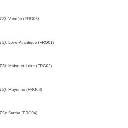
UTS)
:
Vendée
(
FRG05
)
UTS)
:
Loire-Atlantique
(
FRG01
)
UTS)
:
Maine-et-Loire
(
FRG02
)
UTS)
:
Mayenne
(
FRG03
)
UTS)
:
Sarthe
(
FRG04
)