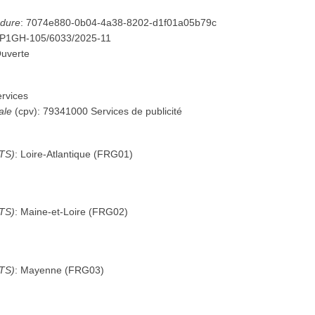
édure
:
7074e880-0b04-4a38-8202-d1f01a05b79c
P1GH-105/6033/2025-11
uverte
rvices
ale
(
cpv
):
79341000
Services de publicité
UTS)
:
Loire-Atlantique
(
FRG01
)
UTS)
:
Maine-et-Loire
(
FRG02
)
UTS)
:
Mayenne
(
FRG03
)