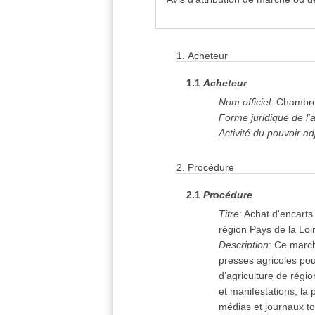
1. Acheteur
1.
Acheteur
1.1
Acheteur
2. Procédure
Nom officiel
:
Chambre 
Forme juridique de l'
Activité du pouvoir ad
5. Lot
(5)
2.
Procédure
2.1
Procédure
6. Résultats
(5)
Titre
:
Achat d'encarts 
région Pays de la Loi
8. Organisations
(4)
Description
:
Ce marché
presses agricoles po
d’agriculture de régi
et manifestations, la 
Informations relatives
médias et journaux to