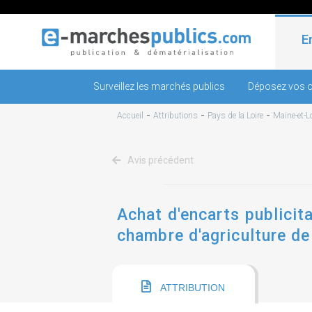
E
Surveillez les marchés publics
Déposez vos o
-
-
-
Accueil
Attributions
Pays de la Loire
Maine-et-Lo
Avis précédent
Achat d'encarts publicita
chambre d'agriculture de 
ATTRIBUTION