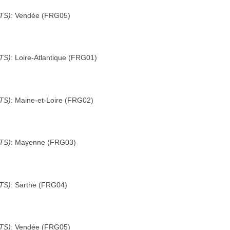
UTS)
:
Vendée
(
FRG05
)
UTS)
:
Loire-Atlantique
(
FRG01
)
UTS)
:
Maine-et-Loire
(
FRG02
)
UTS)
:
Mayenne
(
FRG03
)
UTS)
:
Sarthe
(
FRG04
)
UTS)
:
Vendée
(
FRG05
)