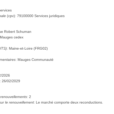
ervices
pale
(
cpv
):
79100000
Services juridiques
rue Robert Schuman
-Mauges cedex
UTS)
:
Maine-et-Loire
(
FRG02
)
mentaires
:
Mauges Communauté
2/2026
:
26/02/2029
renouvellements
:
2
sur le renouvellement
:
Le marché comporte deux reconductions.