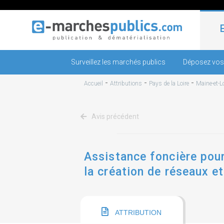
Surveillez les marchés publics
Déposez vos
-
-
-
Accueil
Attributions
Pays de la Loire
Maine-et-Lo
Avis précédent
Assistance foncière pour
la création de réseaux et
d'assainissement
ATTRIBUTION