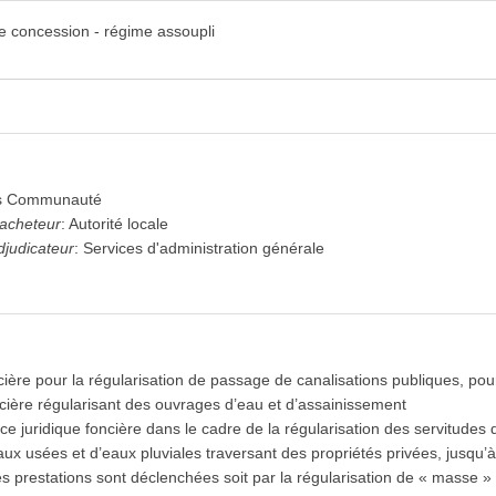
de concession - régime assoupli
pand_more
pand_more
 Régularisation « de masse »
pand_more
s Communauté
expand_more
(4)
'acheteur
:
Autorité locale
ves à l'avis
djudicateur
:
Services d'administration générale
cière pour la régularisation de passage de canalisations publiques, pou
oncière régularisant des ouvrages d’eau et d’assainissement
ce juridique foncière dans le cadre de la régularisation des servitudes
ux usées et d’eaux pluviales traversant des propriétés privées, jusqu’à l
es prestations sont déclenchées soit par la régularisation de « masse » d