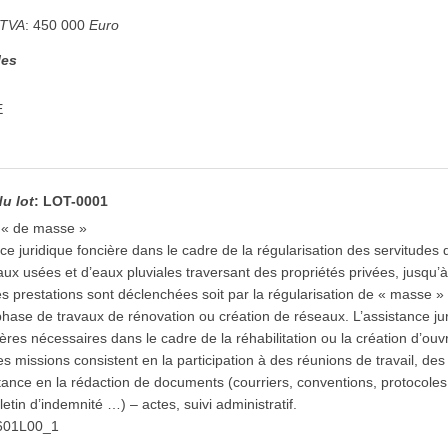
 TVA
:
450 000
Euro
les
E
du lot
:
LOT-0001
n « de masse »
ce juridique foncière dans le cadre de la régularisation des servitudes
ux usées et d’eaux pluviales traversant des propriétés privées, jusqu’à l
es prestations sont déclenchées soit par la régularisation de « masse » d
 phase de travaux de rénovation ou création de réseaux. L’assistance 
ières nécessaires dans le cadre de la réhabilitation ou la création d’ou
s missions consistent en la participation à des réunions de travail, de
istance en la rédaction de documents (courriers, conventions, protocole
etin d’indemnité …) – actes, suivi administratif.
601L00_1