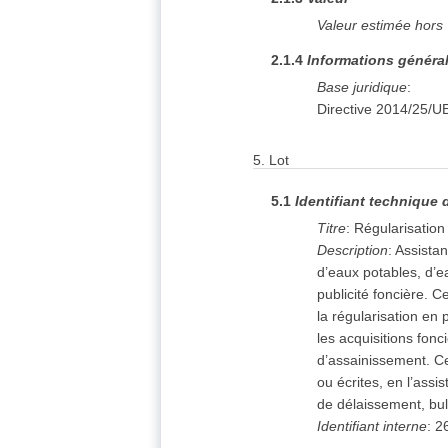
Valeur estimée hors
2.1.4
Informations généra
Base juridique
:
Directive 2014/25/U
5.
Lot
5.1
Identifiant technique 
Titre
:
Régularisatio
Description
:
Assistan
d’eaux potables, d’ea
publicité foncière. C
la régularisation en
les acquisitions fonc
d’assainissement. Ce
ou écrites, en l’ass
de délaissement, bull
Identifiant interne
:
2