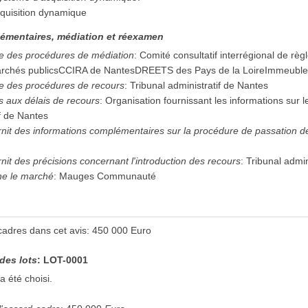
quisition dynamique
émentaires, médiation et réexamen
e des procédures de médiation
:
Comité consultatif interrégional de rè
x marchés publicsCCIRA de NantesDREETS des Pays de la LoireImmeuble
e des procédures de recours
:
Tribunal administratif de Nantes
es aux délais de recours
:
Organisation fournissant les informations sur le
if de Nantes
urnit des informations complémentaires sur la procédure de passation 
rnit des précisions concernant l'introduction des recours
:
Tribunal admin
ne le marché
:
Mauges Communauté
adres dans cet avis
:
450 000
Euro
 des lots
:
LOT-0001
a été choisi.