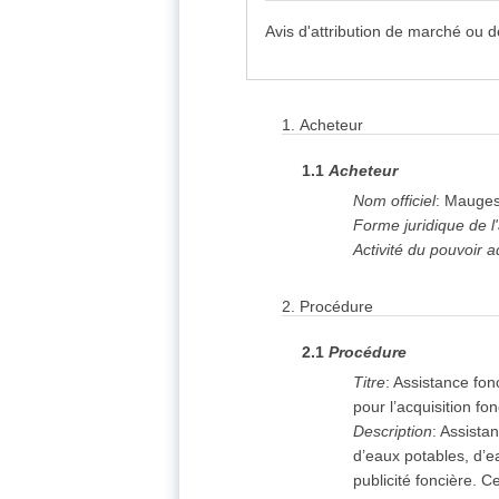
Avis d'attribution de marché ou 
ex
1. Acheteur
ex
1.
Acheteur
2. Procédure
5. Lot: LOT-0001 -
1.1
Acheteur
ex
6. Résultats
Nom officiel
:
Mauge
8. Organisations
Forme juridique de l
Informations relati
Activité du pouvoir a
2.
Procédure
2.1
Procédure
Titre
:
Assistance fon
pour l’acquisition f
Description
:
Assistan
d’eaux potables, d’ea
publicité foncière. C