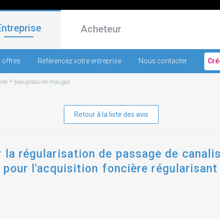
Entreprise
Acheteur
 offres
Référencez votre entreprise
Nous contacter
Cré
-
ire
beaupreau-en-mauges
Retour à la liste des avis
 la régularisation de passage de canali
 pour l'acquisition foncière régularisan