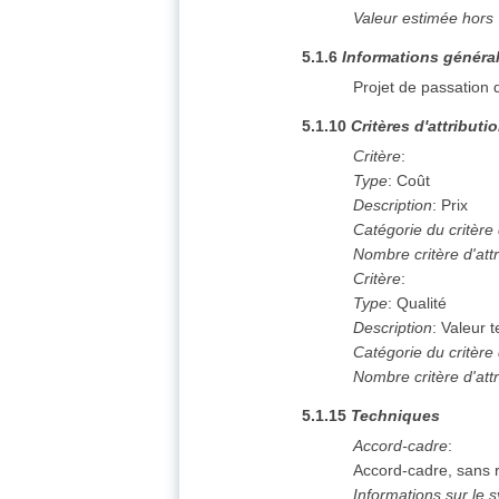
Valeur estimée hors
5.1.6
Informations généra
Projet de passation
5.1.10
Critères d'attributi
Critère
:
Type
:
Coût
Description
:
Prix
Catégorie du critère d
Nombre critère d'attr
Critère
:
Type
:
Qualité
Description
:
Valeur 
Catégorie du critère d
Nombre critère d'attr
5.1.15
Techniques
Accord-cadre
:
Accord-cadre, sans 
Informations sur le 