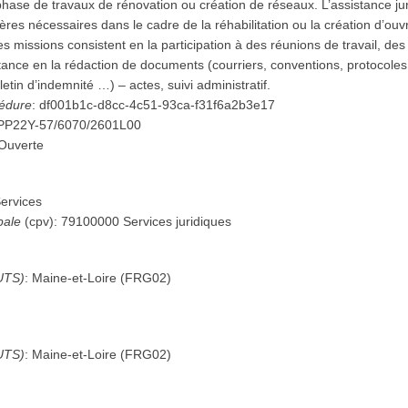
 phase de travaux de rénovation ou création de réseaux. L’assistance 
ières nécessaires dans le cadre de la réhabilitation ou la création d’ou
s missions consistent en la participation à des réunions de travail, de
istance en la rédaction de documents (courriers, conventions, protocole
etin d’indemnité …) – actes, suivi administratif.
cédure
:
df001b1c-d8cc-4c51-93ca-f31f6a2b3e17
PP22Y-57/6070/2601L00
Ouverte
ervices
pale
(
cpv
):
79100000
Services juridiques
UTS)
:
Maine-et-Loire
(
FRG02
)
UTS)
:
Maine-et-Loire
(
FRG02
)