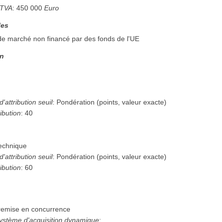
 TVA
:
450 000
Euro
les
 de marché non financé par des fonds de l'UE
on
'attribution seuil
:
Pondération (points, valeur exacte)
ibution
:
40
technique
'attribution seuil
:
Pondération (points, valeur exacte)
ibution
:
60
remise en concurrence
système d'acquisition dynamique
: