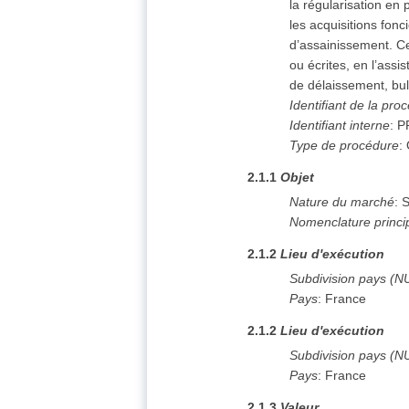
la régularisation en
les acquisitions fonc
d’assainissement. Ce
ou écrites, en l’ass
de délaissement, bull
Identifiant de la pro
Identifiant interne
:
P
Type de procédure
:
2.1.1
Objet
Nature du marché
:
S
Nomenclature princi
2.1.2
Lieu d'exécution
Subdivision pays (N
Pays
:
France
2.1.2
Lieu d'exécution
Subdivision pays (N
Pays
:
France
2.1.3
Valeur