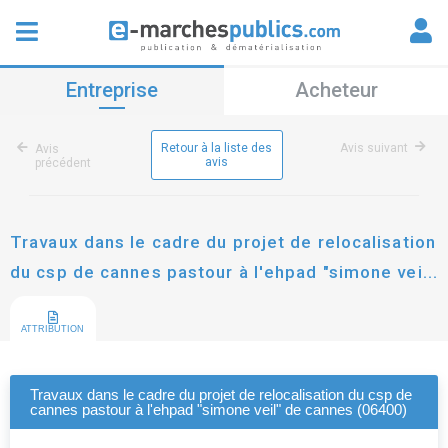
Entreprise
Acheteur
Retour à la liste des
Avis suivant
Avis
avis
précédent
Travaux dans le cadre du projet de relocalisation
du csp de cannes pastour à l'ehpad "simone veil"
de cannes (06400)
ATTRIBUTION
Travaux dans le cadre du projet de relocalisation du csp de
cannes pastour à l'ehpad "simone veil" de cannes (06400)