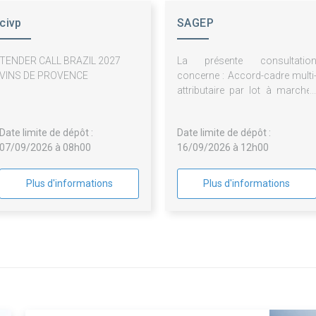
civp
SAGEP
TENDER CALL BRAZIL 2027
La présente consultatio
VINS DE PROVENCE
concerne : Accord-cadre multi
attributaire par lot à marché
subséquents pour de
prestations de maitris
Date limite de dépôt :
Date limite de dépôt :
d'oeuvre relatives à l
07/09/2026 à 08h00
16/09/2026 à 12h00
rénovation bâtimentaire de
collèges, dans le cadre du pla
de rénovation des collèges d
Plus d'informations
Plus d'informations
Département du Var.