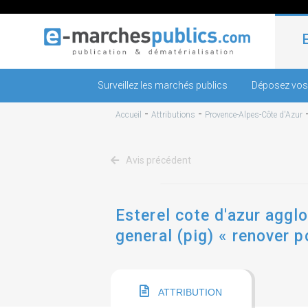
Surveillez les marchés publics
Déposez vos
-
-
Accueil
Attributions
Provence-Alpes-Côte d'Azur
Avis précédent
Esterel cote d'azur aggl
general (pig) « renover p
ATTRIBUTION