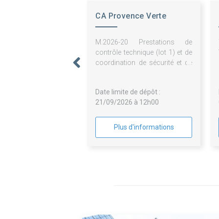
CA Provence Verte
M.2026-20 Prestations de
contrôle technique (lot 1) et de
coordination de sécurité et de
protection de la santé (lot 2)
pour la réhabilitation et
Date limite de dépôt :
l'extension du Musée des
21/09/2026 à 12h00
Comtes de Provence et
l'aménagement de sa
scénographie à Brignoles
Plus d'informations