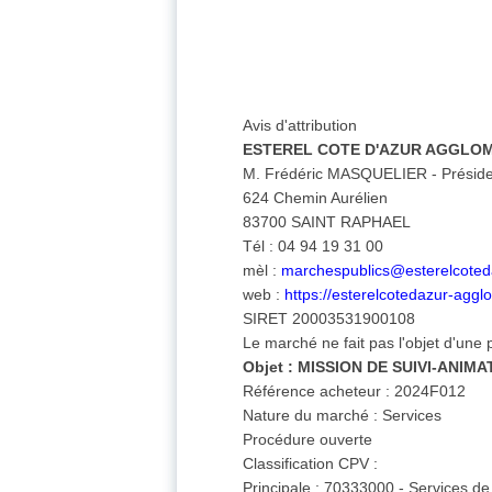
Avis d'attribution
ESTEREL COTE D'AZUR AGGLO
M. Frédéric MASQUELIER - Présid
624 Chemin Aurélien
83700 SAINT RAPHAEL
Tél : 04 94 19 31 00
mèl :
marchespublics@esterelcoteda
web :
https://esterelcotedazur-agglo.
SIRET 20003531900108
Le marché ne fait pas l'objet d'une
Objet : MISSION DE SUIVI-ANI
Référence acheteur : 2024F012
Nature du marché : Services
Procédure ouverte
Classification CPV :
Principale : 70333000 - Services d