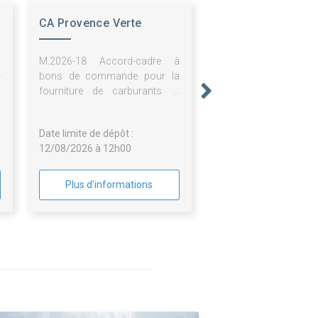
CA Provence Verte
n
M.2026-18 Accord-cadre à
-
bons de commande pour la
s
fourniture de carburants et
s
services associés au moyen
e
de cartes accréditives pour les
Date limite de dépôt :
a
véhicules avec gestion via un
12/08/2026 à 12h00
s
espace client en ligne
n
u
Plus d'informations