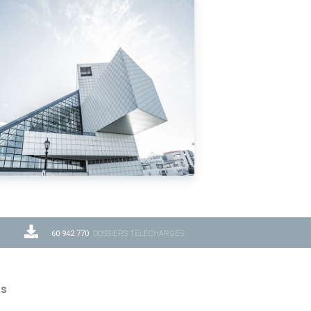
60 942 770
DOSSIERS TÉLÉCHARGÉS
ns