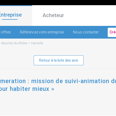
Entreprise
Acheteur
 offres
Référencez votre entreprise
Nous contacter
Cré
-
-
Bouches-du-Rhône
marseille
Retour à la liste des avis
omeration : mission de suivi-animation 
our habiter mieux »