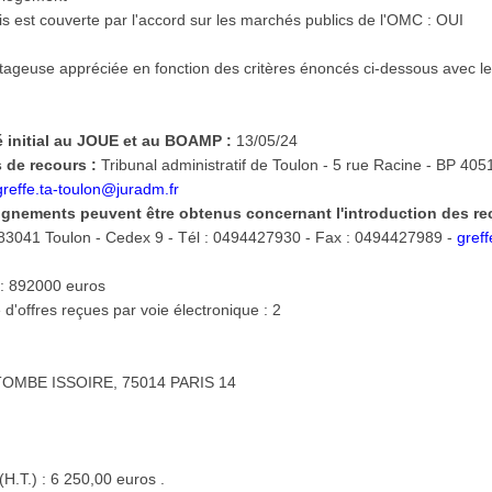
s est couverte par l'accord sur les marchés publics de l'OMC : OUI
ageuse appréciée en fonction des critères énoncés ci-dessous avec le
té initial au JOUE et au BOAMP :
13/05/24
 de recours :
Tribunal administratif de Toulon - 5 rue Racine - BP 405
greffe.ta-toulon@juradm.fr
ignements peuvent être obtenus concernant l'introduction des re
 83041 Toulon - Cedex 9 - Tél : 0494427930 - Fax : 0494427989 -
gref
 : 892000 euros
d'offres reçues par voie électronique : 2
TOMBE ISSOIRE, 75014 PARIS 14
(H.T.) : 6 250,00 euros .