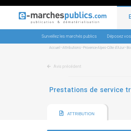
Surveillez les marchés publics
Déposez vos
Accueil
-
Attributions
-
Provence-Alpes-Côte d'Azur
-
Bo
Avis précédent
Prestations de service tr
ATTRIBUTION