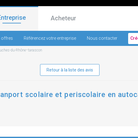
Entreprise
Acheteur
 offres
Référencez votre entreprise
Nous contacter
Cré
uches-du-Rhône
-
tarascon
Retour à la liste des avis
anport scolaire et periscolaire en autoc