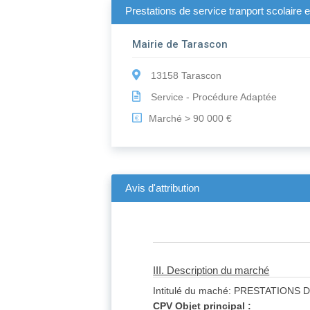
Prestations de service tranport scolaire e
Mairie de Tarascon
13158 Tarascon
Service - Procédure Adaptée
Marché > 90 000 €
€
Avis d'attribution
III. Description du marché
Intitulé du maché: PRESTATIO
CPV Objet principal :