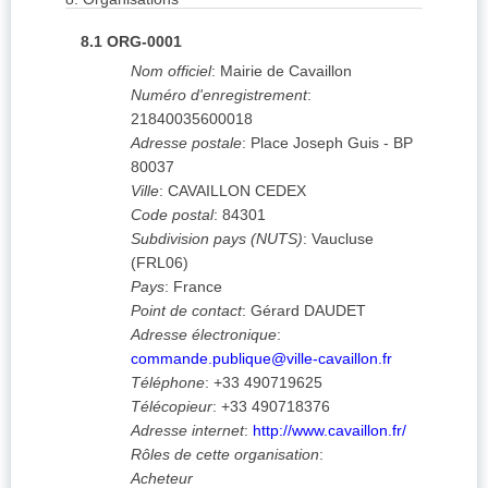
8.1
ORG-0001
Nom officiel
:
Mairie de Cavaillon
Numéro d'enregistrement
:
21840035600018
Adresse postale
:
Place Joseph Guis - BP
80037
Ville
:
CAVAILLON CEDEX
Code postal
:
84301
Subdivision pays (NUTS)
:
Vaucluse
(
FRL06
)
Pays
:
France
Point de contact
:
Gérard DAUDET
Adresse électronique
:
commande.publique@ville-cavaillon.fr
Téléphone
:
+33 490719625
Télécopieur
:
+33 490718376
Adresse internet
:
http://www.cavaillon.fr/
Rôles de cette organisation
:
Acheteur