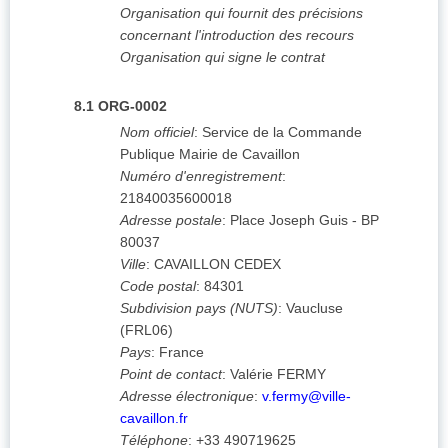
Organisation qui fournit des précisions
concernant l'introduction des recours
Organisation qui signe le contrat
8.1
ORG-0002
Nom officiel
:
Service de la Commande
Publique Mairie de Cavaillon
Numéro d'enregistrement
:
21840035600018
Adresse postale
:
Place Joseph Guis - BP
80037
Ville
:
CAVAILLON CEDEX
Code postal
:
84301
Subdivision pays (NUTS)
:
Vaucluse
(
FRL06
)
Pays
:
France
Point de contact
:
Valérie FERMY
Adresse électronique
:
v.fermy@ville-
cavaillon.fr
Téléphone
:
+33 490719625