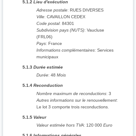
5.1.2
Lieu d'exécution
Adresse postale
:
RUES DIVERSES
Ville
:
CAVAILLON CEDEX
Code postal
:
84301
Subdivision pays (NUTS)
:
Vaucluse
(
FRL06
)
Pays
:
France
Informations complémentaires
:
Services
municipaux
5.1.3
Durée estimée
Durée
:
48
Mois
5.1.4
Reconduction
Nombre maximum de reconductions
:
3
Autres informations sur le renouvellement
:
Le lot 3 comporte trois reconductions.
5.1.5
Valeur
Valeur estimée hors TVA
:
120 000
Euro
5.1.6
Informations générales