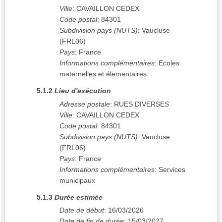
Ville
:
CAVAILLON CEDEX
Code postal
:
84301
Subdivision pays (NUTS)
:
Vaucluse
(
FRL06
)
Pays
:
France
Informations complémentaires
:
Ecoles
maternelles et élementaires
5.1.2
Lieu d'exécution
Adresse postale
:
RUES DIVERSES
Ville
:
CAVAILLON CEDEX
Code postal
:
84301
Subdivision pays (NUTS)
:
Vaucluse
(
FRL06
)
Pays
:
France
Informations complémentaires
:
Services
municipaux
5.1.3
Durée estimée
Date de début
:
16/03/2026
Date de fin de durée
:
15/03/2027