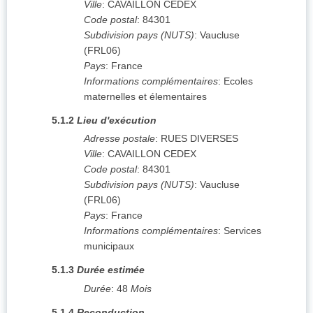
Ville
:
CAVAILLON CEDEX
Code postal
:
84301
Subdivision pays (NUTS)
:
Vaucluse
(
FRL06
)
Pays
:
France
Informations complémentaires
:
Ecoles
maternelles et élementaires
5.1.2
Lieu d'exécution
Adresse postale
:
RUES DIVERSES
Ville
:
CAVAILLON CEDEX
Code postal
:
84301
Subdivision pays (NUTS)
:
Vaucluse
(
FRL06
)
Pays
:
France
Informations complémentaires
:
Services
municipaux
5.1.3
Durée estimée
Durée
:
48
Mois
5.1.4
Reconduction