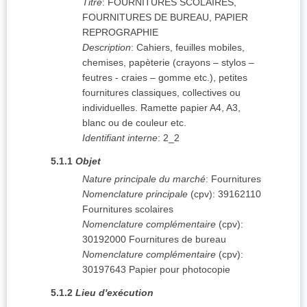
Titre
:
FOURNITURES SCOLAIRES,
FOURNITURES DE BUREAU, PAPIER
REPROGRAPHIE
Description
:
Cahiers, feuilles mobiles,
chemises, papèterie (crayons – stylos –
feutres - craies – gomme etc.), petites
fournitures classiques, collectives ou
individuelles. Ramette papier A4, A3,
blanc ou de couleur etc.
Identifiant interne
:
2_2
5.1.1
Objet
Nature principale du marché
:
Fournitures
Nomenclature principale
(
cpv
):
39162110
Fournitures scolaires
Nomenclature complémentaire
(
cpv
):
30192000
Fournitures de bureau
Nomenclature complémentaire
(
cpv
):
30197643
Papier pour photocopie
5.1.2
Lieu d'exécution