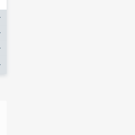
+
+
+
+