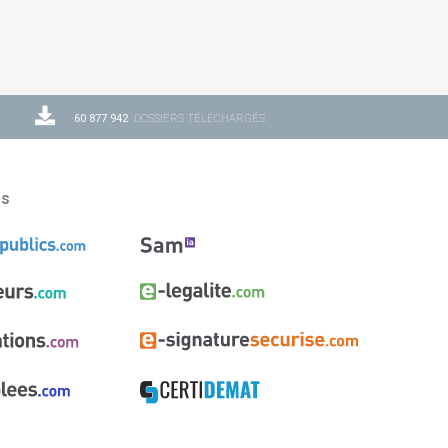
60 877 942
DOSSIERS TÉLÉCHARGÉS
ns