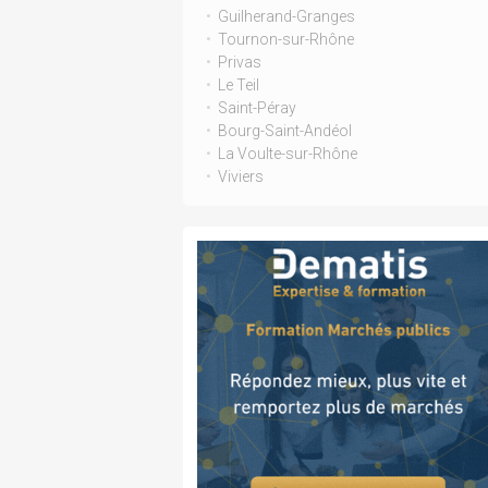
Guilherand-Granges
Tournon-sur-Rhône
Privas
Le Teil
Saint-Péray
Bourg-Saint-Andéol
La Voulte-sur-Rhône
Viviers