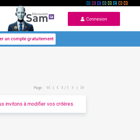
Connexion
er un compte gratuitement
Page :
|
1
/ 1
|
s invitons à modifier vos critères.